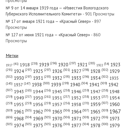
Просмотры
№ 101 от декабря 1930 года — «Красный Север»
№ 9 от 14 января 1919 года — «Известия Вологодского
Губернского Исполнительного Комитета»
- 901 Просмотры
№ 17 от января 1921 года — «Красный Север»
- 897
Просмотры
№ 127 от июня 1921 года — «Красный Север»
- 860
№ 250 от ноября 1923 года — «Красный Север»
Просмотры
Метки
(296)
(297)
(285)
(238)
1919
1920
1921
1923
1918
(54)
(41)
1922
1917
№ 254 от октября 1965 года — «Красный Север»
(301)
(298)
(302)
(291)
(297)
(297)
1924
1925
1926
1927
1928
1929
(302)
(302)
(297)
(293)
(295)
(296)
1930
1931
1932
1933
1934
1935
(309)
(300)
(299)
(304)
1938
1939
1940
1941
1942
(147)
(145)
1937
(307)
(265)
(256)
(258)
(259)
(258)
1943
1944
1945
1946
1947
1948
(261)
(259)
(257)
(257)
(258)
(257)
1950
1949
1951
1952
1953
1954
№ 133 от июня 1934 года — «Красный Север»
(307)
(270)
(259)
(259)
(259)
(256)
1958
1959
1960
1955
1956
1957
1967
(309)
(305)
(306)
(306)
(307)
(309)
1961
1962
1963
1964
1965
(606)
(305)
(306)
(308)
(306)
(304)
1968
1969
1970
1971
1972
1973
(305)
(305)
(305)
(306)
(304)
(300)
1974
1975
1976
1977
1978
1979