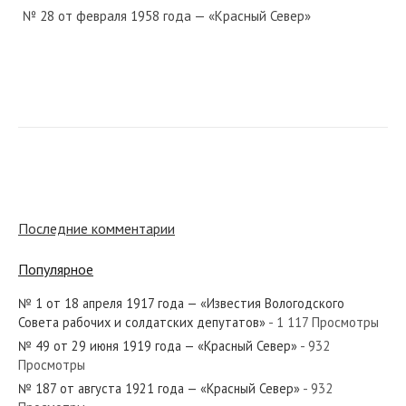
№ 28 от февраля 1958 года — «Красный Север»
№ 71 от марта 1967 года — «Красный Север»
№ 49 от марта 1931 года — «Красный Север»
Последние комментарии
Популярное
№ 1 от 18 апреля 1917 года — «Известия Вологодского
№ 286 от декабря 1939 года — «Красный Север»
Совета рабочих и солдатских депутатов»
- 1 117 Просмотры
№ 49 от 29 июня 1919 года — «Красный Север»
- 932
Просмотры
№ 187 от августа 1921 года — «Красный Север»
- 932