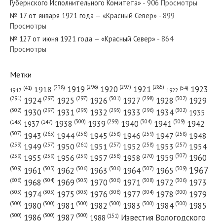
Губернского Исполнительного Комитета»
- 906 Просмотры
№ 17 от января 1921 года — «Красный Север»
- 899
Просмотры
№ 127 от июня 1921 года — «Красный Север»
- 864
Просмотры
№ 85 от апреля 1927 года — «Красный Север»
Метки
(296)
(297)
(285)
(238)
1919
1920
1921
1923
1918
(54)
(41)
1922
1917
(301)
(298)
(302)
(291)
(297)
(297)
1924
1925
1926
1927
1928
1929
№ 44 от февраля 1970 года — «Красный Север»
(302)
(302)
(297)
(293)
(295)
(296)
1930
1931
1932
1933
1934
1935
(309)
(300)
(299)
(304)
1938
1939
1940
1941
1942
(147)
(145)
1937
(307)
(265)
(256)
(258)
(259)
(258)
1943
1944
1945
1946
1947
1948
(261)
(259)
(257)
(257)
(258)
(257)
1950
1949
1951
1952
1953
1954
(307)
(270)
(259)
(259)
(259)
(256)
1958
1959
1960
1955
1956
1957
№ 46 от марта 1956 года — «Красный Север»
1967
(309)
(305)
(306)
(306)
(307)
(309)
1961
1962
1963
1964
1965
(606)
(305)
(306)
(308)
(306)
(304)
1968
1969
1970
1971
1972
1973
(305)
(305)
(305)
(306)
(304)
(300)
1974
1975
1976
1977
1978
1979
(300)
(300)
(300)
(300)
(300)
(300)
1980
1981
1982
1983
1984
1985
(300)
(300)
(300)
1986
1987
Известия Вологодского
(151)
1988