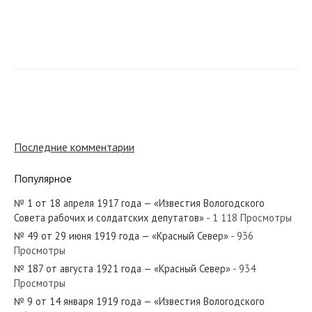
№ 261 от декабря 1943 года — «Красный Север»
№ 156 от июля 1985 года — «Красный Север»
Последние комментарии
Популярное
№ 1 от 18 апреля 1917 года — «Известия Вологодского
№ 26 от 6 августа 1917 года — «Известия Вологодского
Совета рабочих и солдатских депутатов»
- 1 118 Просмотры
Совета рабочих и солдатских депутатов»...
№ 49 от 29 июня 1919 года — «Красный Север»
- 936
Просмотры
№ 187 от августа 1921 года — «Красный Север»
- 934
Просмотры
№ 9 от 14 января 1919 года — «Известия Вологодского
№ 176 от августа 1980 года — «Красный Север»