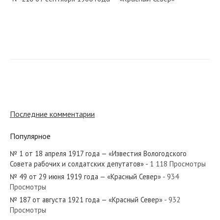
№ 196 от октября 1951 года — «Красный Север»
№ 130 от июня 1988 года — «Красный Север»
Последние комментарии
Популярное
№ 1 от 18 апреля 1917 года — «Известия Вологодского
№ 171 от июля 1965 года — «Красный Север»
Совета рабочих и солдатских депутатов»
- 1 118 Просмотры
№ 49 от 29 июня 1919 года — «Красный Север»
- 934
Просмотры
№ 187 от августа 1921 года — «Красный Север»
- 932
Просмотры
№ 84 от апреля 1939 года — «Красный Север»