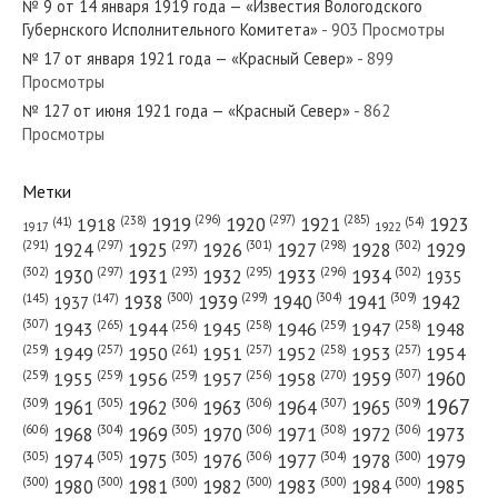
№ 9 от 14 января 1919 года — «Известия Вологодского
Губернского Исполнительного Комитета»
- 903 Просмотры
№ 17 от января 1921 года — «Красный Север»
- 899
Просмотры
№ 127 от июня 1921 года — «Красный Север»
- 862
№ 66 от марта 1985 года — «Красный Север»
Просмотры
Метки
(296)
(297)
(285)
(238)
1919
1920
1921
1923
1918
(54)
(41)
1922
1917
№ 163 от июля 1981 года — «Красный Север»
(301)
(298)
(302)
(291)
(297)
(297)
1924
1925
1926
1927
1928
1929
(302)
(302)
(297)
(293)
(295)
(296)
1930
1931
1932
1933
1934
1935
(309)
(300)
(299)
(304)
1938
1939
1940
1941
1942
(147)
(145)
1937
(307)
(265)
(256)
(258)
(259)
(258)
1943
1944
1945
1946
1947
1948
(261)
(259)
(257)
(257)
(258)
(257)
1950
1949
1951
1952
1953
1954
№ 287 от декабря 1923 года — «Красный Север»
(307)
(270)
(259)
(259)
(259)
(256)
1958
1959
1960
1955
1956
1957
1967
(309)
(305)
(306)
(306)
(307)
(309)
1961
1962
1963
1964
1965
(606)
(305)
(306)
(308)
(306)
(304)
1968
1969
1970
1971
1972
1973
(305)
(305)
(305)
(306)
(304)
(300)
1974
1975
1976
1977
1978
1979
(300)
(300)
(300)
(300)
(300)
(300)
1980
1981
1982
1983
1984
1985