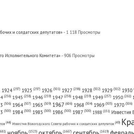
абочих и солдатских депутатов»
- 1 118 Просмотры
ого Исполнительного Комитета»
- 906 Просмотры
(301)
(298)
(302)
(302)
)
(297)
(297)
1924
1925
1926
1927
1928
1929
1930
(261)
(256)
(258)
(259)
(258)
(259)
(257)
1950
44
1945
1946
1947
1948
1949
1967
(606)
(306)
(307)
(309)
(305)
(306)
(304)
63
1964
1965
1968
1969
1970
нского Исполнительного Комитета»...
(300)
(300)
(300)
(300)
(300)
83
1984
1985
1986
1987
Известия 
(151)
1988
Кр
(49)
(44)
атов
Известия Вологодского Совета рабочих и солдатских депутатов
ноябрь
октябрь
сентябрь
февраль
681)
(1667)
(1619)
(1523)