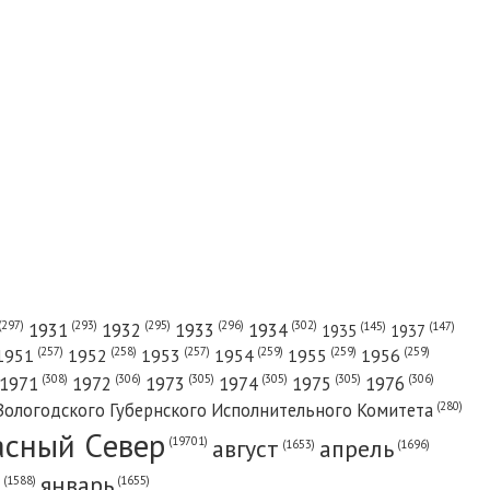
(302)
(297)
(293)
(295)
(296)
1931
1932
1933
1934
(147)
(145)
1935
1937
(257)
(258)
(257)
(259)
(259)
(259)
1951
1952
1953
1954
1955
1956
(308)
(306)
(305)
(305)
(305)
(306)
1971
1972
1973
1974
1975
1976
(280)
Вологодского Губернского Исполнительного Комитета
асный Cевер
август
апрель
(19701)
(1696)
(1653)
январь
(1655)
(1588)