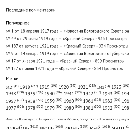
Последние комментарии
№ 299 от декабря 1965 года — «Красный Север»
Популярное
№ 1 от 18 апреля 1917 года — «Известия Вологодского Совета р
№ 49 от 29 июня 1919 года — «Красный Север»
- 936 Просмотры
№ 126 от мая 1964 года — «Красный Север»
№ 187 от августа 1921 года — «Красный Север»
- 934 Просмотры
№ 9 от 14 января 1919 года — «Известия Вологодского Губернск
№ 17 от января 1921 года — «Красный Север»
- 899 Просмотры
№ 127 от июня 1921 года — «Красный Север»
- 864 Просмотры
№ 242 от октября 1931 года — «Красный Север»
Метки
(296)
(297)
(291
(285)
(238)
1919
1920
1921
1923
1918
(54)
(41)
1922
1917
(309)
(307)
(300)
(299)
(304)
(265)
1938
1939
1940
1941
1942
1943
19
(307)
(309)
(305)
(306)
(270)
(256)
1958
1959
1960
1961
1962
19
1957
№ 45 от 26 февраля 1919 года — «Известия Вологодского Губер
(304)
(300)
(300)
(300)
(300)
(300)
1977
1978
1979
1980
1981
1982
19
Известия Вологодского Губернского Совета Рабочих, Солдатских и Крестьянских Депут
декабрь
июль
июнь
май
март
(1687)
(1
(1665)
(1651)
(1616)