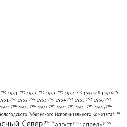
(302)
(297)
(293)
(295)
(296)
1931
1932
1933
1934
(147)
(145)
1935
1937
(257)
(258)
(257)
(259)
(259)
(259)
1951
1952
1953
1954
1955
1956
(308)
(306)
(305)
(305)
(305)
(306)
1971
1972
1973
1974
1975
1976
(280)
Вологодского Губернского Исполнительного Комитета
асный Cевер
август
апрель
(19701)
(1696)
(1653)