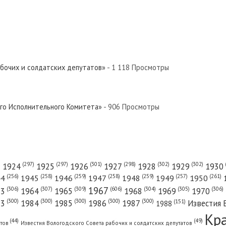
Север»
ый Север»
абочих и солдатских депутатов»
- 1 118 Просмотры
Север»
ого Исполнительного Комитета»
- 906 Просмотры
евер»
(301)
(298)
(302)
(302)
)
(297)
(297)
1924
1925
1926
1927
1928
1929
1930
(261)
(256)
(258)
(259)
(258)
(259)
(257)
1950
44
1945
1946
1947
1948
1949
1967
(606)
(306)
(307)
(309)
(305)
(306)
(304)
63
1964
1965
1968
1969
1970
 Север»
(300)
(300)
(300)
(300)
(300)
83
1984
1985
1986
1987
Известия 
(151)
1988
Кр
(49)
(44)
атов
Известия Вологодского Совета рабочих и солдатских депутатов