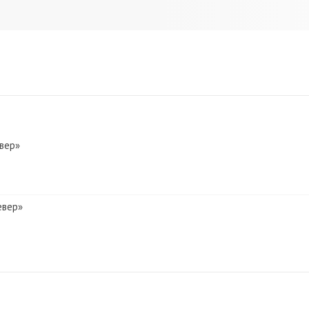
вер»
евер»
 Север»