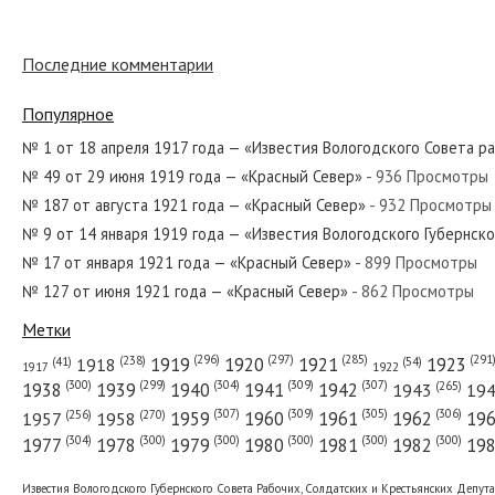
№ 92 от апреля 1962 года — «Красный 
Последние комментарии
Популярное
№ 207 от сентября 1924 года — «Красн
№ 1 от 18 апреля 1917 года — «Известия Вологодского Совета р
№ 49 от 29 июня 1919 года — «Красный Север»
- 936 Просмотры
№ 187 от августа 1921 года — «Красный Север»
- 932 Просмотры
№ 23 от января 1963 года — «Красный 
№ 9 от 14 января 1919 года — «Известия Вологодского Губернск
№ 17 от января 1921 года — «Красный Север»
- 899 Просмотры
№ 127 от июня 1921 года — «Красный Север»
- 862 Просмотры
№ 141 от июня 1986 года — «Красный С
Метки
(296)
(297)
(291
(285)
(238)
1919
1920
1921
1923
1918
(54)
(41)
1922
1917
(309)
(307)
(300)
(299)
(304)
(265)
1938
1939
1940
1941
1942
1943
19
(307)
(309)
(305)
(306)
(270)
(256)
1958
1959
1960
1961
1962
19
1957
№ 184 от августа 1975 года — «Красный
(304)
(300)
(300)
(300)
(300)
(300)
1977
1978
1979
1980
1981
1982
19
Известия Вологодского Губернского Совета Рабочих, Солдатских и Крестьянских Депут