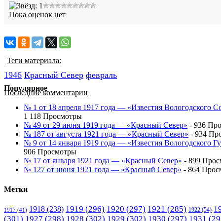
Пока оценок нет
Теги материала:
1946
Красный Cевер
февраль
Популярное
Последние комментарии
№ 1 от 18 апреля 1917 года — «Известия Вологодского С
1 118 Просмотры
№ 49 от 29 июня 1919 года — «Красный Север»
- 936 Пр
№ 187 от августа 1921 года — «Красный Север»
- 934 Пр
№ 9 от 14 января 1919 года — «Известия Вологодского 
906 Просмотры
№ 17 от января 1921 года — «Красный Север»
- 899 Про
№ 127 от июня 1921 года — «Красный Север»
- 864 Прос
Метки
1919
(296)
1920
(297)
1921
(285)
1
1918
(238)
1922
(54)
1917
(41)
(301)
1927
(298)
1928
(302)
1929
(302)
1930
(297)
1931
(29