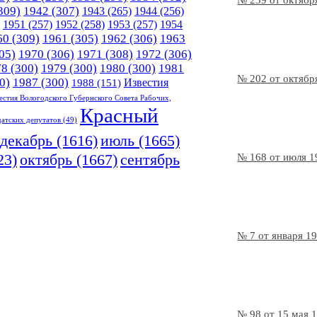
№ 239 от октябр
309)
1942
(307)
1943
(265)
1944
(256)
1951
(257)
1952
(258)
1953
(257)
1954
60
(309)
1961
(305)
1962
(306)
1963
05)
1970
(306)
1971
(308)
1972
(306)
78
(300)
1979
(300)
1980
(300)
1981
№ 202 от октябр
0)
1987
(300)
Известия
1988
(151)
естия Вологодского Губернского Совета Рабочих,
Красный
датских депутатов
(49)
декабрь
(1616)
июль
(1665)
23)
октябрь
(1667)
сентябрь
№ 168 от июля 1
№ 7 от января 1
№ 98 от 15 мая 