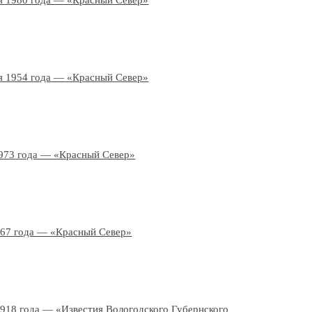
я 1980 года — «Красный Север»
я 1954 года — «Красный Север»
973 года — «Красный Север»
967 года — «Красный Север»
1918 года — «Известия Вологодского Губернского