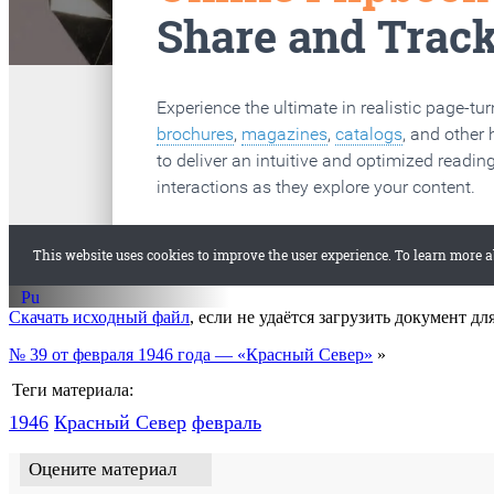
старые газеты
Вологда
Скачать исходный файл
, если не удаётся загрузить документ дл
№ 39 от февраля 1946 года — «Красный Север»
»
Теги материала:
1946
Красный Cевер
февраль
Оцените материал