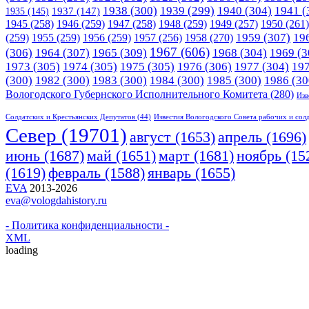
1938
(300)
1939
(299)
1940
(304)
1941
(
1935
(145)
1937
(147)
1945
(258)
1946
(259)
1947
(258)
1948
(259)
1949
(257)
1950
(261)
1958
(270)
1959
(307)
19
(259)
1955
(259)
1956
(259)
1957
(256)
1967
(606)
(306)
1964
(307)
1965
(309)
1968
(304)
1969
(3
1973
(305)
1974
(305)
1975
(305)
1976
(306)
1977
(304)
19
(300)
1982
(300)
1983
(300)
1984
(300)
1985
(300)
1986
(30
Вологодского Губернского Исполнительного Комитета
(280)
Изв
Солдатских и Крестьянских Депутатов
(44)
Известия Вологодского Совета рабочих и сол
Cевер
(19701)
апрель
(1696)
август
(1653)
июнь
(1687)
март
(1681)
май
(1651)
ноябрь
(15
(1619)
февраль
(1588)
январь
(1655)
EVA
2013-2026
eva@vologdahistory.ru
- Политика конфиденциальности -
XML
loading