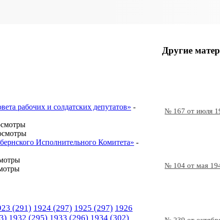
Другие матер
овета рабочих и солдатских депутатов»
-
№ 167 от июля 1
осмотры
осмотры
Губернского Исполнительного Комитета»
-
смотры
№ 104 от мая 19
мотры
923
(291)
1924
(297)
1925
(297)
1926
3)
1932
(295)
1933
(296)
1934
(302)