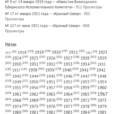
№ 9 от 14 января 1919 года — «Известия Вологодского
Губернского Исполнительного Комитета»
- 911 Просмотры
№ 17 от января 1921 года — «Красный Север»
- 901
Просмотры
№ 127 от июня 1921 года — «Красный Север»
- 868
№ 242 от декабря 1950 года — «Красный Север»
Просмотры
Метки
(296)
(297)
(285)
(238)
1919
1920
1921
1923
1918
(54)
(41)
1922
1917
№ 59 от марта 1984 года — «Красный Север»
(301)
(298)
(302)
(291)
(297)
(297)
1924
1925
1926
1927
1928
1929
(302)
(302)
(297)
(293)
(295)
(296)
1930
1931
1932
1933
1934
1935
(309)
(300)
(299)
(304)
1938
1939
1940
1941
1942
(147)
(145)
1937
(307)
(265)
(256)
(258)
(259)
(258)
1943
1944
1945
1946
1947
1948
(261)
(259)
(257)
(257)
(258)
(257)
1950
1949
1951
1952
1953
1954
№ 131 от июня 1924 года — «Красный Север»
(307)
(270)
(259)
(259)
(259)
(256)
1958
1959
1960
1955
1956
1957
1967
(309)
(305)
(306)
(306)
(307)
(309)
1961
1962
1963
1964
1965
(606)
(305)
(306)
(308)
(306)
(304)
1968
1969
1970
1971
1972
1973
(305)
(305)
(305)
(306)
(304)
(300)
1974
1975
1976
1977
1978
1979
(300)
(300)
(300)
(300)
(300)
(300)
1980
1981
1982
1983
1984
1985