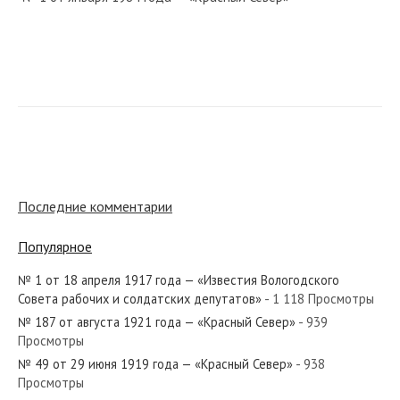
№ 227 от ноября 1958 года — «Красный Север»
№ 296 от декабря 1986 года — «Красный Север»
Последние комментарии
Популярное
№ 1 от 18 апреля 1917 года — «Известия Вологодского
№ 123 от мая 1973 года — «Красный Север»
Совета рабочих и солдатских депутатов»
- 1 118 Просмотры
№ 187 от августа 1921 года — «Красный Север»
- 939
Просмотры
№ 49 от 29 июня 1919 года — «Красный Север»
- 938
Просмотры
№ 38 от февраля 1976 года — «Красный Север»