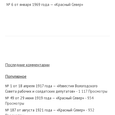
№ 6 от января 1969 года — «Красный Север»
№ 139 от июля 1953 года — «Красный Север»
№ 164 от июля 1963 года — «Красный Север»
Последние комментарии
Популярное
№ 1 от 18 апреля 1917 года — «Известия Вологодского
№ 286 от декабря 1987 года — «Красный Север»
Совета рабочих и солдатских депутатов»
- 1 117 Просмотры
№ 49 от 29 июня 1919 года — «Красный Север»
- 934
Просмотры
№ 187 от августа 1921 года — «Красный Север»
- 932