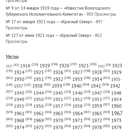
Просмотры
№ 13 от января 1967 года — «Красный Север»
№ 9 от 14 января 1919 года — «Известия Вологодского
Губернского Исполнительного Комитета»
- 903 Просмотры
№ 17 от января 1921 года — «Красный Север»
- 897
Просмотры
№ 127 от июня 1921 года — «Красный Север»
- 862
№ 126 от июня 1956 года — «Красный Север»
Просмотры
Метки
(296)
(297)
(285)
(238)
1919
1920
1921
1923
1918
(54)
(41)
1922
1917
№ 6 от января 1930 года — «Красный Север»
(301)
(298)
(302)
(291)
(297)
(297)
1924
1925
1926
1927
1928
1929
(302)
(302)
(297)
(293)
(295)
(296)
1930
1931
1932
1933
1934
1935
(309)
(300)
(299)
(304)
1938
1939
1940
1941
1942
(147)
(145)
1937
(307)
(265)
(256)
(258)
(259)
(258)
1943
1944
1945
1946
1947
1948
(261)
(259)
(257)
(257)
(258)
(257)
1950
1949
1951
1952
1953
1954
№ 276 от ноября 1928 года — «Красный Север»
(307)
(270)
(259)
(259)
(259)
(256)
1958
1959
1960
1955
1956
1957
1967
(309)
(305)
(306)
(306)
(307)
(309)
1961
1962
1963
1964
1965
(606)
(305)
(306)
(308)
(306)
(304)
1968
1969
1970
1971
1972
1973
(305)
(305)
(305)
(306)
(304)
(300)
1974
1975
1976
1977
1978
1979