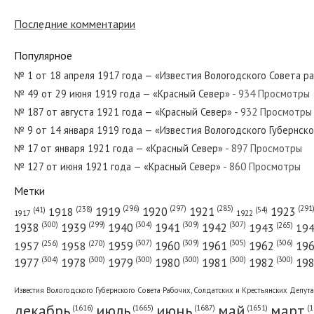
№ 78 от апреля 1944 года — «Красный 
Последние комментарии
Популярное
№ 27 от февраля 1971 года — «Красный
№ 1 от 18 апреля 1917 года — «Известия Вологодского Совета р
№ 49 от 29 июня 1919 года — «Красный Север»
- 934 Просмотры
№ 187 от августа 1921 года — «Красный Север»
- 932 Просмотры
№ 101 от мая 1946 года — «Красный Се
№ 9 от 14 января 1919 года — «Известия Вологодского Губернск
№ 17 от января 1921 года — «Красный Север»
- 897 Просмотры
№ 127 от июня 1921 года — «Красный Север»
- 860 Просмотры
Метки
№ 132 от июня 1976 года — «Красный С
(296)
(297)
(291
(285)
(238)
1919
1920
1921
1923
1918
(54)
(41)
1922
1917
(309)
(307)
(300)
(299)
(304)
(265)
1938
1939
1940
1941
1942
1943
19
(307)
(309)
(305)
(306)
(270)
(256)
1958
1959
1960
1961
1962
19
1957
№ 272 от ноября 1965 года — «Красный
(304)
(300)
(300)
(300)
(300)
(300)
1977
1978
1979
1980
1981
1982
19
Известия Вологодского Губернского Совета Рабочих, Солдатских и Крестьянских Депут
декабрь
июль
июнь
май
март
(1687)
(1
(1665)
(1651)
(1616)