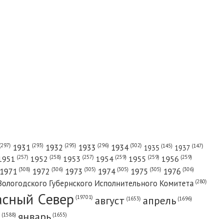
(302)
(297)
(293)
(295)
(296)
1931
1932
1933
1934
(147)
(145)
1935
1937
(257)
(258)
(257)
(259)
(259)
(259)
1951
1952
1953
1954
1955
1956
(308)
(306)
(305)
(305)
(305)
(306)
1971
1972
1973
1974
1975
1976
(280)
Вологодского Губернского Исполнительного Комитета
асный Cевер
август
апрель
(19701)
(1696)
(1653)
январь
(1655)
(1588)