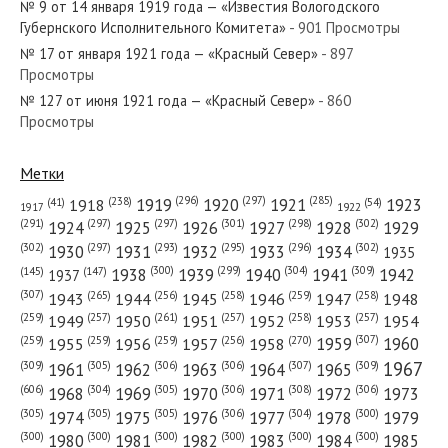
№ 9 от 14 января 1919 года — «Известия Вологодского
№ 250 от октября 1965 года —
Губернского Исполнительного Комитета»
- 901 Просмотры
«Красный Север»
№ 17 от января 1921 года — «Красный Север»
- 897
Просмотры
№ 264 от ноября 1968 года —
№ 127 от июня 1921 года — «Красный Север»
- 860
Просмотры
«Красный Север»
Метки
(296)
(297)
(285)
(238)
1919
1920
1921
1923
1918
(54)
(41)
1922
1917
(301)
(298)
(302)
(291)
(297)
(297)
1924
1925
1926
1927
1928
1929
(302)
(302)
(297)
(293)
(295)
(296)
1930
1931
1932
1933
1934
1935
(309)
(300)
(299)
(304)
1938
1939
1940
1941
1942
(147)
(145)
1937
(307)
(265)
(256)
(258)
(259)
(258)
1943
1944
1945
1946
1947
1948
(261)
(259)
(257)
(257)
(258)
(257)
1950
1949
1951
1952
1953
1954
(307)
(270)
(259)
(259)
(259)
(256)
1958
1959
1960
1955
1956
1957
1967
(309)
(305)
(306)
(306)
(307)
(309)
1961
1962
1963
1964
1965
(606)
(305)
(306)
(308)
(306)
(304)
1968
1969
1970
1971
1972
1973
(305)
(305)
(305)
(306)
(304)
(300)
1974
1975
1976
1977
1978
1979
(300)
(300)
(300)
(300)
(300)
(300)
1980
1981
1982
1983
1984
1985