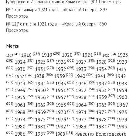
Губернского Исполнительного Комитета»
- 901 Просмотры
№ 17 от января 1921 года — «Красный Север»
- 897
Просмотры
№ 127 от июня 1921 года — «Красный Север»
- 860
Просмотры
№ 209 от сентября 1978 года — «Красный Север»
Метки
(296)
(297)
(285)
(238)
1919
1920
1921
1923
1918
(54)
(41)
1922
1917
(301)
(298)
(302)
(291)
(297)
(297)
1924
1925
1926
1927
1928
1929
№ 231 от октября 1973 года — «Красный Север»
(302)
(302)
(297)
(293)
(295)
(296)
1930
1931
1932
1933
1934
1935
(309)
(300)
(299)
(304)
1938
1939
1940
1941
1942
(147)
(145)
1937
(307)
(265)
(256)
(258)
(259)
(258)
1943
1944
1945
1946
1947
1948
(261)
(259)
(257)
(257)
(258)
(257)
1950
1949
1951
1952
1953
1954
(307)
(270)
(259)
(259)
(259)
(256)
1958
1959
1960
1955
1956
1957
№ 209 от октября 1948 года — «Красный Север»
1967
(309)
(305)
(306)
(306)
(307)
(309)
1961
1962
1963
1964
1965
(606)
(305)
(306)
(308)
(306)
(304)
1968
1969
1970
1971
1972
1973
(305)
(305)
(305)
(306)
(304)
(300)
1974
1975
1976
1977
1978
1979
(300)
(300)
(300)
(300)
(300)
(300)
1980
1981
1982
1983
1984
1985
(300)
(300)
(300)
1986
1987
Известия Вологодского
(151)
1988