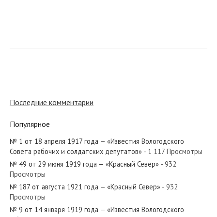
№ 287 от декабря 1972 года — «Красный Север»
№ 256 от декабря 1956 года — «Красный Север»
Последние комментарии
Популярное
№ 1 от 18 апреля 1917 года — «Известия Вологодского
№ 246 от октября 1970 года — «Красный Север»
Совета рабочих и солдатских депутатов»
- 1 117 Просмотры
№ 49 от 29 июня 1919 года — «Красный Север»
- 932
Просмотры
№ 187 от августа 1921 года — «Красный Север»
- 932
Просмотры
№ 46 от 27 февраля 1919 года — «Известия Вологодского
№ 9 от 14 января 1919 года — «Известия Вологодского
Губернского Исполнительного Комитета»...