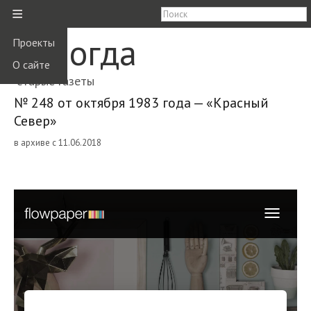
≡
Вологда
Проекты
О сайте
старые газеты
№ 248 от октября 1983 года — «Красный
Север»
в архиве с 11.06.2018