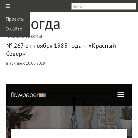
≡
Вологда
Проекты
О сайте
старые газеты
№ 267 от ноября 1983 года — «Красный
Север»
в архиве с 10.06.2018