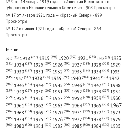
№ 9 от 14 января 1919 года — «Известия Вологодского
Губернского Исполнительного Комитета»
- 908 Просмотры
№ 17 от января 1921 года — «Красный Север»
- 899
Просмотры
№ 127 от июня 1921 года — «Красный Север»
- 864
№ 220 от сентября 1982 года — «Красный Север»
Просмотры
Метки
(296)
(297)
(285)
(238)
1919
1920
1921
1923
1918
(54)
(41)
1922
1917
№ 295 от декабря 1938 года — «Красный Север»
(301)
(298)
(302)
(291)
(297)
(297)
1924
1925
1926
1927
1928
1929
(302)
(302)
(297)
(293)
(295)
(296)
1930
1931
1932
1933
1934
1935
(309)
(300)
(299)
(304)
1938
1939
1940
1941
1942
(147)
(145)
1937
(307)
(265)
(256)
(258)
(259)
(258)
1943
1944
1945
1946
1947
1948
(261)
(259)
(257)
(257)
(258)
(257)
1950
1949
1951
1952
1953
1954
№ 78 от апреля 1955 года — «Красный Север»
(307)
(270)
(259)
(259)
(259)
(256)
1958
1959
1960
1955
1956
1957
1967
(309)
(305)
(306)
(306)
(307)
(309)
1961
1962
1963
1964
1965
(606)
(305)
(306)
(308)
(306)
(304)
1968
1969
1970
1971
1972
1973
(305)
(305)
(305)
(306)
(304)
(300)
1974
1975
1976
1977
1978
1979
(300)
(300)
(300)
(300)
(300)
(300)
1980
1981
1982
1983
1984
1985