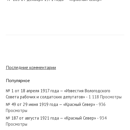
№ 221 от сентября 1931 года — «Красный Север»
№ 138 от июля 1950 года — «Красный Север»
Последние комментарии
Популярное
№ 1 от 18 апреля 1917 года — «Известия Вологодского
№ 127 от июня 1959 года — «Красный Север»
Совета рабочих и солдатских депутатов»
- 1 118 Просмотры
№ 49 от 29 июня 1919 года — «Красный Север»
- 936
Просмотры
№ 187 от августа 1921 года — «Красный Север»
- 934
Просмотры
№ 286 от декабря 1923 года — «Красный Север»