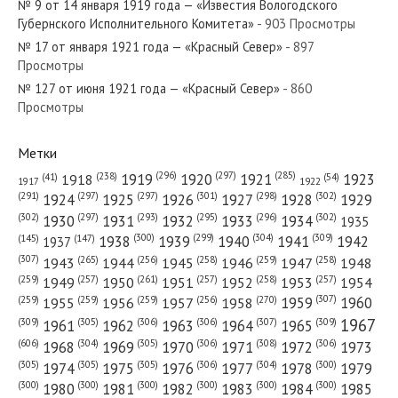
№ 9 от 14 января 1919 года — «Известия Вологодского
№ 285 от декабря 1927 года —
Губернского Исполнительного Комитета»
- 903 Просмотры
«Красный Север»
№ 17 от января 1921 года — «Красный Север»
- 897
Просмотры
№ 127 от июня 1921 года — «Красный Север»
№ 132 от июня 1975 года —
- 860
Просмотры
«Красный Север»
Метки
(296)
(297)
(285)
(238)
1919
1920
1921
1923
1918
(54)
(41)
1922
1917
(301)
(298)
(302)
(291)
(297)
(297)
1924
1925
1926
1927
1928
1929
(302)
(302)
(297)
(293)
(295)
(296)
1930
1931
1932
1933
1934
1935
(309)
(300)
(299)
(304)
1938
1939
1940
1941
1942
(147)
(145)
1937
(307)
(265)
(256)
(258)
(259)
(258)
1943
1944
1945
1946
1947
1948
(261)
(259)
(257)
(257)
(258)
(257)
1950
1949
1951
1952
1953
1954
(307)
(270)
(259)
(259)
(259)
(256)
1958
1959
1960
1955
1956
1957
1967
(309)
(305)
(306)
(306)
(307)
(309)
1961
1962
1963
1964
1965
(606)
(305)
(306)
(308)
(306)
(304)
1968
1969
1970
1971
1972
1973
(305)
(305)
(305)
(306)
(304)
(300)
1974
1975
1976
1977
1978
1979
(300)
(300)
(300)
(300)
(300)
(300)
1980
1981
1982
1983
1984
1985