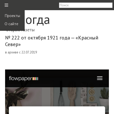
≡
Вологда
Проекты
О сайте
старые газеты
№ 222 от октября 1921 года — «Красный
Север»
в архиве с 22.07.2019