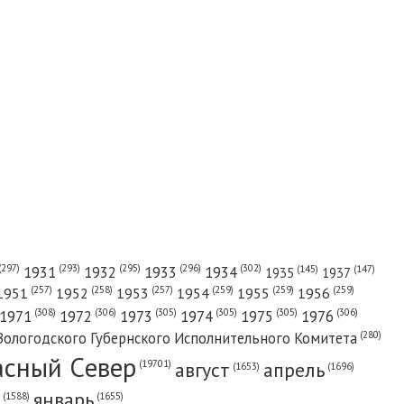
(302)
(297)
(293)
(295)
(296)
1931
1932
1933
1934
(147)
(145)
1935
1937
(257)
(258)
(257)
(259)
(259)
(259)
1951
1952
1953
1954
1955
1956
(308)
(306)
(305)
(305)
(305)
(306)
1971
1972
1973
1974
1975
1976
(280)
Вологодского Губернского Исполнительного Комитета
асный Cевер
август
апрель
(19701)
(1696)
(1653)
январь
(1655)
(1588)