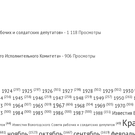
абочих и солдатских депутатов»
- 1 118 Просмотры
ого Исполнительного Комитета»
- 906 Просмотры
(301)
(298)
(302)
(302)
)
(297)
(297)
1924
1925
1926
1927
1928
1929
1930
(261)
(256)
(258)
(259)
(258)
(259)
(257)
1950
44
1945
1946
1947
1948
1949
1967
(606)
(306)
(307)
(309)
(305)
(306)
(304)
63
1964
1965
1968
1969
1970
(300)
(300)
(300)
(300)
(300)
83
1984
1985
1986
1987
Известия 
(151)
1988
Кр
(49)
(44)
атов
Известия Вологодского Совета рабочих и солдатских депутатов
ноябрь
октябрь
сентябрь
февраль
681)
(1667)
(1619)
(1523)