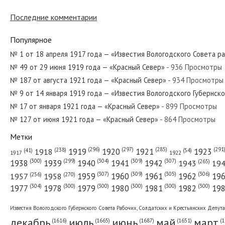
Последние комментарии
№ 209 от сентября 1925 года — «Красный Север»
Популярное
№ 1 от 18 апреля 1917 года — «Известия Вологодского Совета р
№ 49 от 29 июня 1919 года — «Красный Север»
- 936 Просмотры
№ 70 от апреля 1945 года — «Красный Север»
№ 187 от августа 1921 года — «Красный Север»
- 934 Просмотры
№ 9 от 14 января 1919 года — «Известия Вологодского Губернск
№ 17 от января 1921 года — «Красный Север»
- 899 Просмотры
№ 127 от июня 1921 года — «Красный Север»
- 864 Просмотры
№ 155 от июля 1977 года — «Красный Север»
Метки
(296)
(297)
(291
(285)
(238)
1919
1920
1921
1923
1918
(54)
(41)
1922
1917
(309)
(307)
(300)
(299)
(304)
(265)
1938
1939
1940
1941
1942
1943
19
(307)
(309)
(305)
(306)
(270)
(256)
1958
1959
1960
1961
1962
19
1957
№ 199 от октября 1957 года — «Красный Север»
(304)
(300)
(300)
(300)
(300)
(300)
1977
1978
1979
1980
1981
1982
19
Известия Вологодского Губернского Совета Рабочих, Солдатских и Крестьянских Депут
декабрь
июль
июнь
май
март
(1687)
(1
(1665)
(1651)
(1616)