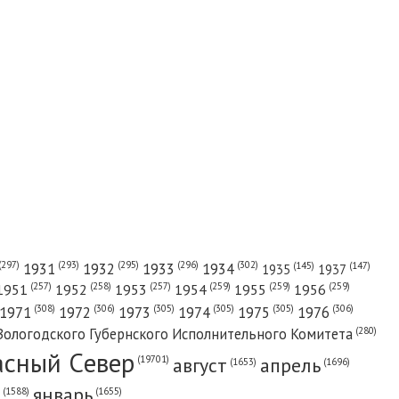
(302)
(297)
(293)
(295)
(296)
1931
1932
1933
1934
(147)
(145)
1935
1937
(257)
(258)
(257)
(259)
(259)
(259)
1951
1952
1953
1954
1955
1956
(308)
(306)
(305)
(305)
(305)
(306)
1971
1972
1973
1974
1975
1976
(280)
Вологодского Губернского Исполнительного Комитета
асный Cевер
август
апрель
(19701)
(1696)
(1653)
январь
(1655)
(1588)