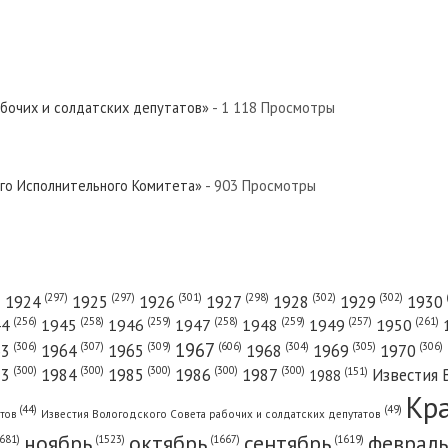
абочих и солдатских депутатов»
- 1 118 Просмотры
ого Исполнительного Комитета»
- 903 Просмотры
(301)
(298)
(302)
(302)
)
(297)
(297)
1924
1925
1926
1927
1928
1929
1930
(261)
(256)
(258)
(259)
(258)
(259)
(257)
1950
44
1945
1946
1947
1948
1949
1967
(606)
(306)
(307)
(309)
(305)
(306)
(304)
63
1964
1965
1968
1969
1970
(300)
(300)
(300)
(300)
(300)
83
1984
1985
1986
1987
Известия 
(151)
1988
Кр
(49)
(44)
атов
Известия Вологодского Совета рабочих и солдатских депутатов
ноябрь
октябрь
сентябрь
февраль
681)
(1667)
(1619)
(1523)