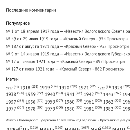
Последние комментарии
№ 93 от апреля 1982 года — «Красный Север»
Популярное
№ 1 от 18 апреля 1917 года — «Известия Вологодского Совета р
№ 49 от 29 июня 1919 года — «Красный Север»
- 934 Просмотры
№ 138 от июня 1962 года — «Красный Север»
№ 187 от августа 1921 года — «Красный Север»
- 932 Просмотры
№ 9 от 14 января 1919 года — «Известия Вологодского Губернск
№ 17 от января 1921 года — «Красный Север»
- 897 Просмотры
№ 127 от июня 1921 года — «Красный Север»
- 862 Просмотры
№ 68 от марта 1931 года — «Красный Север»
Метки
(296)
(297)
(291
(285)
(238)
1919
1920
1921
1923
1918
(54)
(41)
1922
1917
(309)
(307)
(300)
(299)
(304)
(265)
1938
1939
1940
1941
1942
1943
19
(307)
(309)
(305)
(306)
(270)
(256)
1958
1959
1960
1961
1962
19
1957
№ 36 от февраля 1954 года — «Красный Север»
(304)
(300)
(300)
(300)
(300)
(300)
1977
1978
1979
1980
1981
1982
19
Известия Вологодского Губернского Совета Рабочих, Солдатских и Крестьянских Депут
декабрь
июль
июнь
май
март
(1687)
(1
(1665)
(1651)
(1616)