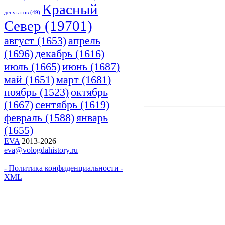
Красный
депутатов
(49)
Cевер
(19701)
апрель
август
(1653)
(1696)
декабрь
(1616)
июнь
(1687)
июль
(1665)
март
(1681)
май
(1651)
ноябрь
(1523)
октябрь
(1667)
сентябрь
(1619)
февраль
(1588)
январь
(1655)
EVA
2013-2026
eva@vologdahistory.ru
- Политика конфиденциальности -
XML