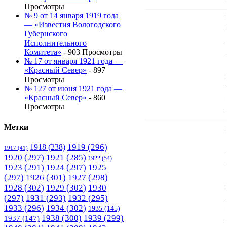
Просмотры
№ 9 от 14 января 1919 года
— «Известия Вологодского
Губернского
Исполнительного
Комитета»
- 903 Просмотры
№ 17 от января 1921 года —
«Красный Север»
- 897
Просмотры
№ 127 от июня 1921 года —
«Красный Север»
- 860
Просмотры
Метки
1919
(296)
1918
(238)
1917
(41)
1920
(297)
1921
(285)
1922
(54)
1923
(291)
1924
(297)
1925
(297)
1926
(301)
1927
(298)
1928
(302)
1929
(302)
1930
(297)
1931
(293)
1932
(295)
1933
(296)
1934
(302)
1935
(145)
1938
(300)
1939
(299)
1937
(147)