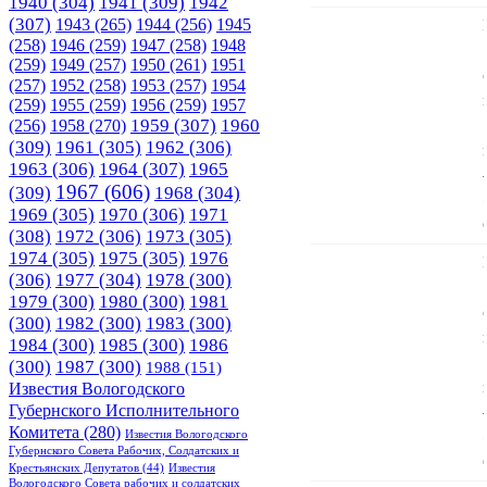
1940
(304)
1941
(309)
1942
(307)
1943
(265)
1944
(256)
1945
(258)
1946
(259)
1947
(258)
1948
(259)
1949
(257)
1950
(261)
1951
(257)
1952
(258)
1953
(257)
1954
(259)
1955
(259)
1956
(259)
1957
1958
(270)
1959
(307)
1960
(256)
(309)
1961
(305)
1962
(306)
1963
(306)
1964
(307)
1965
1967
(606)
(309)
1968
(304)
1969
(305)
1970
(306)
1971
(308)
1972
(306)
1973
(305)
1974
(305)
1975
(305)
1976
(306)
1977
(304)
1978
(300)
1979
(300)
1980
(300)
1981
(300)
1982
(300)
1983
(300)
1984
(300)
1985
(300)
1986
(300)
1987
(300)
1988
(151)
Известия Вологодского
Губернского Исполнительного
Комитета
(280)
Известия Вологодского
Губернского Совета Рабочих, Солдатских и
Крестьянских Депутатов
(44)
Известия
Вологодского Совета рабочих и солдатских