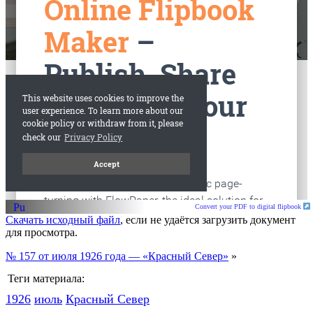
старые газеты
Вологда
Convert your PDF to digital flipbook
Скачать исходный файл
, если не удаётся загрузить документ
для просмотра.
№ 157 от июля 1926 года — «Красный Север»
»
Теги материала:
1926
июль
Красный Cевер