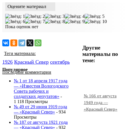
Оцените материал
Пока оценок нет
Другие
материалы по
Теги материала:
теме:
1926
Красный Cевер
сентябрь
Популярное
Последние комментарии
№ 1 от 18 апреля 1917 года
— «Известия Вологодского
Совета рабочих и
№ 166 от августа
солдатских депутатов»
-
1 118 Просмотры
1949 года —
№ 49 от 29 июня 1919 года
«Красный Север»
— «Красный Север»
- 934
Просмотры
№ 187 от августа 1921 года
— «Красный Север»
- 932