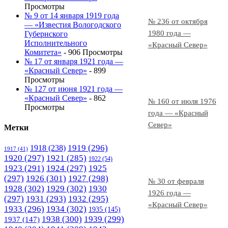
Просмотры
№ 9 от 14 января 1919 года
№ 236 от октября
— «Известия Вологодского
1980 года —
Губернского
Исполнительного
«Красный Север»
Комитета»
- 906 Просмотры
№ 17 от января 1921 года —
«Красный Север»
- 899
Просмотры
№ 127 от июня 1921 года —
«Красный Север»
- 862
№ 160 от июля 1976
Просмотры
года — «Красный
Север»
Метки
1919
(296)
1918
(238)
1917
(41)
1920
(297)
1921
(285)
1922
(54)
1923
(291)
1924
(297)
1925
(297)
1926
(301)
1927
(298)
№ 30 от февраля
1928
(302)
1929
(302)
1930
1926 года —
(297)
1931
(293)
1932
(295)
«Красный Север»
1933
(296)
1934
(302)
1935
(145)
1938
(300)
1939
(299)
1937
(147)