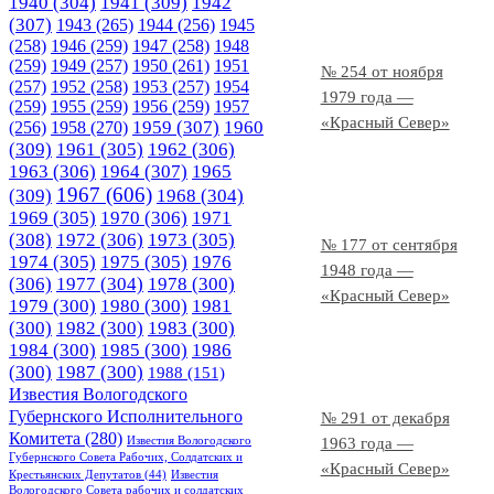
1940
(304)
1941
(309)
1942
(307)
1943
(265)
1944
(256)
1945
(258)
1946
(259)
1947
(258)
1948
(259)
1949
(257)
1950
(261)
1951
№ 254 от ноября
(257)
1952
(258)
1953
(257)
1954
1979 года —
(259)
1955
(259)
1956
(259)
1957
«Красный Север»
1958
(270)
1959
(307)
1960
(256)
(309)
1961
(305)
1962
(306)
1963
(306)
1964
(307)
1965
1967
(606)
(309)
1968
(304)
1969
(305)
1970
(306)
1971
(308)
1972
(306)
1973
(305)
№ 177 от сентября
1974
(305)
1975
(305)
1976
1948 года —
(306)
1977
(304)
1978
(300)
«Красный Север»
1979
(300)
1980
(300)
1981
(300)
1982
(300)
1983
(300)
1984
(300)
1985
(300)
1986
(300)
1987
(300)
1988
(151)
Известия Вологодского
Губернского Исполнительного
№ 291 от декабря
Комитета
(280)
Известия Вологодского
1963 года —
Губернского Совета Рабочих, Солдатских и
«Красный Север»
Крестьянских Депутатов
(44)
Известия
Вологодского Совета рабочих и солдатских