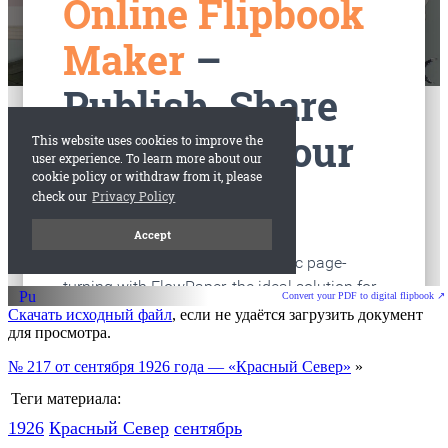
старые газеты
Вологда
Convert your PDF to digital flipbook ↗
Скачать исходный файл
, если не удаётся загрузить документ
для просмотра.
№ 217 от сентября 1926 года — «Красный Север»
»
Теги материала:
1926
Красный Cевер
сентябрь