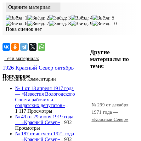
Оцените материал
Пока оценок нет
Другие
материалы по
Теги материала:
теме:
1926
Красный Cевер
октябрь
Популярное
Последние комментарии
№ 1 от 18 апреля 1917 года
— «Известия Вологодского
Совета рабочих и
№ 299 от декабря
солдатских депутатов»
-
1 117 Просмотры
1971 года —
№ 49 от 29 июня 1919 года
«Красный Север»
— «Красный Север»
- 932
Просмотры
№ 187 от августа 1921 года
— «Красный Север»
- 932