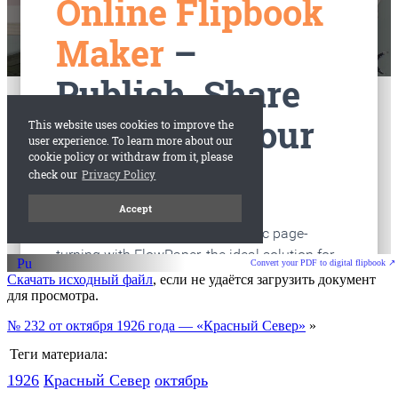
старые газеты
Вологда
Convert your PDF to digital flipbook ↗
Скачать исходный файл
, если не удаётся загрузить документ
для просмотра.
№ 232 от октября 1926 года — «Красный Север»
»
Теги материала:
1926
Красный Cевер
октябрь