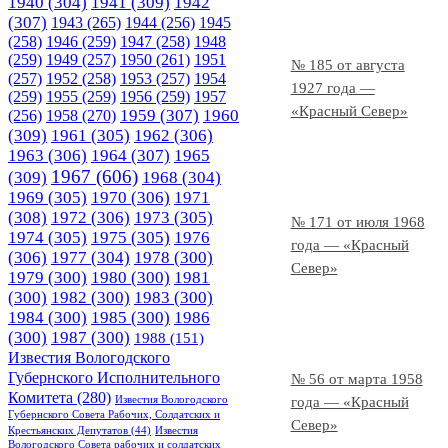
1940
(304)
1941
(309)
1942
(307)
1943
(265)
1944
(256)
1945
(258)
1946
(259)
1947
(258)
1948
(259)
1949
(257)
1950
(261)
1951
№ 185 от августа
(257)
1952
(258)
1953
(257)
1954
1927 года —
(259)
1955
(259)
1956
(259)
1957
«Красный Север»
1958
(270)
1959
(307)
1960
(256)
(309)
1961
(305)
1962
(306)
1963
(306)
1964
(307)
1965
1967
(606)
(309)
1968
(304)
1969
(305)
1970
(306)
1971
(308)
1972
(306)
1973
(305)
№ 171 от июля 1968
1974
(305)
1975
(305)
1976
года — «Красный
(306)
1977
(304)
1978
(300)
Север»
1979
(300)
1980
(300)
1981
(300)
1982
(300)
1983
(300)
1984
(300)
1985
(300)
1986
(300)
1987
(300)
1988
(151)
Известия Вологодского
Губернского Исполнительного
№ 56 от марта 1958
Комитета
(280)
Известия Вологодского
года — «Красный
Губернского Совета Рабочих, Солдатских и
Север»
Крестьянских Депутатов
(44)
Известия
Вологодского Совета рабочих и солдатских