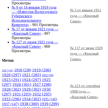
Просмотры
№ 9 от 14 января 1919 года
№ 3 от января 1951
— «Известия Вологодского
года — «Красный
Губернского
Исполнительного
Север»
Комитета»
- 901 Просмотры
№ 17 от января 1921 года —
«Красный Север»
- 897
Просмотры
№ 127 от июня 1921 года —
«Красный Север»
- 860
№ 137 от июня 1929
Просмотры
года — «Красный
Север»
Метки
1919
(296)
1918
(238)
1917
(41)
1920
(297)
1921
(285)
1922
(54)
1923
(291)
1924
(297)
1925
(297)
1926
(301)
1927
(298)
№ 223 от сентября
1928
(302)
1929
(302)
1930
1968 года —
(297)
1931
(293)
1932
(295)
«Красный Север»
1933
(296)
1934
(302)
1935
(145)
1938
(300)
1939
(299)
1937
(147)