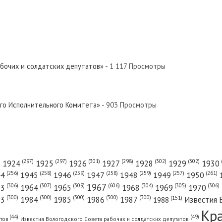
абочих и солдатских депутатов»
- 1 117 Просмотры
ого Исполнительного Комитета»
- 903 Просмотры
(301)
(298)
(302)
(302)
)
(297)
(297)
1924
1925
1926
1927
1928
1929
1930
(261)
(256)
(258)
(259)
(258)
(259)
(257)
1950
44
1945
1946
1947
1948
1949
1967
(606)
(306)
(307)
(309)
(305)
(306)
(304)
63
1964
1965
1968
1969
1970
(300)
(300)
(300)
(300)
(300)
83
1984
1985
1986
1987
Известия 
(151)
1988
Кр
(49)
(44)
атов
Известия Вологодского Совета рабочих и солдатских депутатов