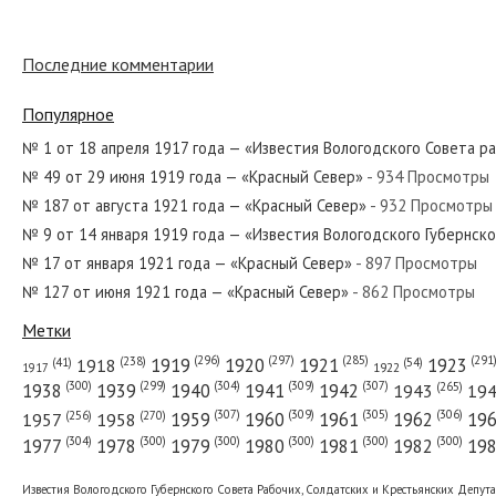
Последние комментарии
№ 157 от июля 1931 года — «Красный Север»
Популярное
№ 1 от 18 апреля 1917 года — «Известия Вологодского Совета р
№ 49 от 29 июня 1919 года — «Красный Север»
- 934 Просмотры
№ 65 от марта 1982 года — «Красный Север»
№ 187 от августа 1921 года — «Красный Север»
- 932 Просмотры
№ 9 от 14 января 1919 года — «Известия Вологодского Губернск
№ 17 от января 1921 года — «Красный Север»
- 897 Просмотры
№ 127 от июня 1921 года — «Красный Север»
- 862 Просмотры
№ 179 от августа 1977 года — «Красный Север»
Метки
(296)
(297)
(291
(285)
(238)
1919
1920
1921
1923
1918
(54)
(41)
1922
1917
(309)
(307)
(300)
(299)
(304)
(265)
1938
1939
1940
1941
1942
1943
19
(307)
(309)
(305)
(306)
(270)
(256)
1958
1959
1960
1961
1962
19
1957
№ 23 от января 1942 года — «Красный Север»
(304)
(300)
(300)
(300)
(300)
(300)
1977
1978
1979
1980
1981
1982
19
Известия Вологодского Губернского Совета Рабочих, Солдатских и Крестьянских Депут