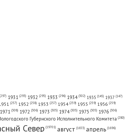
(302)
(297)
(293)
(295)
(296)
1931
1932
1933
1934
(147)
(145)
1935
1937
(257)
(258)
(257)
(259)
(259)
(259)
1951
1952
1953
1954
1955
1956
(308)
(306)
(305)
(305)
(305)
(306)
1971
1972
1973
1974
1975
1976
(280)
Вологодского Губернского Исполнительного Комитета
асный Cевер
август
апрель
(19701)
(1696)
(1653)