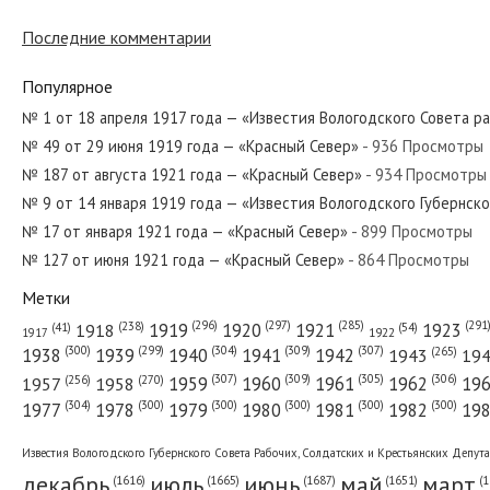
Последние комментарии
№ 297 от декабря 1967 года — «Красный Север»
Популярное
№ 1 от 18 апреля 1917 года — «Известия Вологодского Совета р
№ 49 от 29 июня 1919 года — «Красный Север»
- 936 Просмотры
№ 148 от июня 1980 года — «Красный Север»
№ 187 от августа 1921 года — «Красный Север»
- 934 Просмотры
№ 9 от 14 января 1919 года — «Известия Вологодского Губернск
№ 17 от января 1921 года — «Красный Север»
- 899 Просмотры
№ 127 от июня 1921 года — «Красный Север»
- 864 Просмотры
№ 45 от февраля 1927 года — «Красный Север»
Метки
(296)
(297)
(291
(285)
(238)
1919
1920
1921
1923
1918
(54)
(41)
1922
1917
(309)
(307)
(300)
(299)
(304)
(265)
1938
1939
1940
1941
1942
1943
19
(307)
(309)
(305)
(306)
(270)
(256)
1958
1959
1960
1961
1962
19
1957
№ 83 от апреля 1922 года — «Красный Север»
(304)
(300)
(300)
(300)
(300)
(300)
1977
1978
1979
1980
1981
1982
19
Известия Вологодского Губернского Совета Рабочих, Солдатских и Крестьянских Депут
декабрь
июль
июнь
май
март
(1687)
(1
(1665)
(1651)
(1616)