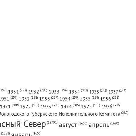
(302)
(297)
(293)
(295)
(296)
1931
1932
1933
1934
(147)
(145)
1935
1937
(257)
(258)
(257)
(259)
(259)
(259)
1951
1952
1953
1954
1955
1956
(308)
(306)
(305)
(305)
(305)
(306)
1971
1972
1973
1974
1975
1976
(280)
Вологодского Губернского Исполнительного Комитета
асный Cевер
август
апрель
(19701)
(1696)
(1653)
январь
(1655)
(1588)