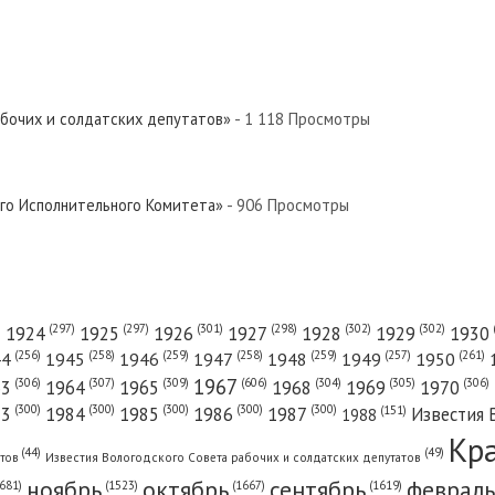
абочих и солдатских депутатов»
- 1 118 Просмотры
ого Исполнительного Комитета»
- 906 Просмотры
(301)
(298)
(302)
(302)
)
(297)
(297)
1924
1925
1926
1927
1928
1929
1930
(261)
(256)
(258)
(259)
(258)
(259)
(257)
1950
44
1945
1946
1947
1948
1949
1967
(606)
(306)
(307)
(309)
(305)
(306)
(304)
63
1964
1965
1968
1969
1970
(300)
(300)
(300)
(300)
(300)
83
1984
1985
1986
1987
Известия 
(151)
1988
Кр
(49)
(44)
атов
Известия Вологодского Совета рабочих и солдатских депутатов
ноябрь
октябрь
сентябрь
февраль
681)
(1667)
(1619)
(1523)