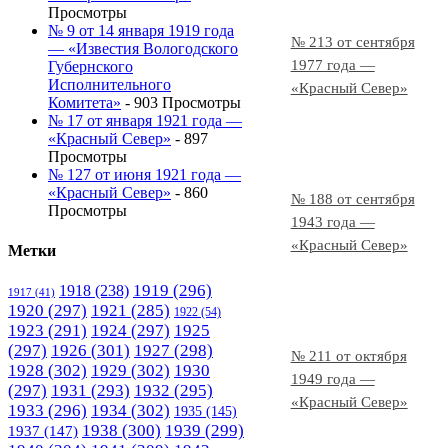
Просмотры
№ 9 от 14 января 1919 года
№ 213 от сентября
— «Известия Вологодского
1977 года —
Губернского
Исполнительного
«Красный Север»
Комитета»
- 903 Просмотры
№ 17 от января 1921 года —
«Красный Север»
- 897
Просмотры
№ 127 от июня 1921 года —
«Красный Север»
- 860
№ 188 от сентября
Просмотры
1943 года —
«Красный Север»
Метки
1919
(296)
1918
(238)
1917
(41)
1920
(297)
1921
(285)
1922
(54)
1923
(291)
1924
(297)
1925
(297)
1926
(301)
1927
(298)
№ 211 от октября
1928
(302)
1929
(302)
1930
1949 года —
(297)
1931
(293)
1932
(295)
«Красный Север»
1933
(296)
1934
(302)
1935
(145)
1938
(300)
1939
(299)
1937
(147)