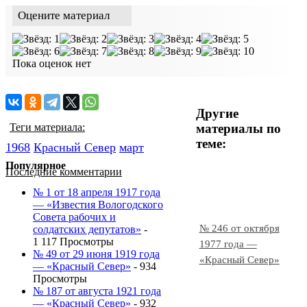
Оцените материал
Пока оценок нет
Другие
материалы по
Теги материала:
теме:
1968
Красный Cевер
март
Популярное
Последние комментарии
№ 1 от 18 апреля 1917 года
— «Известия Вологодского
Совета рабочих и
№ 246 от октября
солдатских депутатов»
-
1 117 Просмотры
1977 года —
№ 49 от 29 июня 1919 года
«Красный Север»
— «Красный Север»
- 934
Просмотры
№ 187 от августа 1921 года
— «Красный Север»
- 932