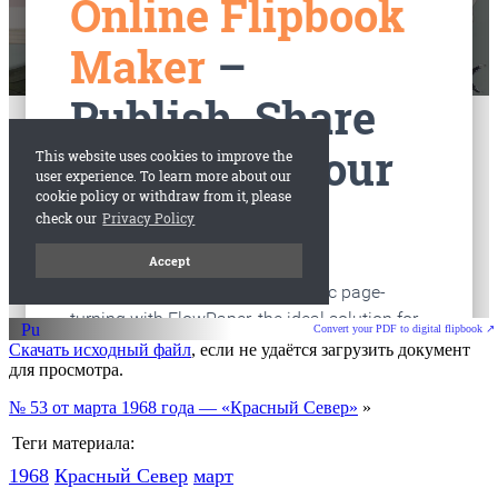
старые газеты
Вологда
Convert your PDF to digital flipbook ↗
Скачать исходный файл
, если не удаётся загрузить документ
для просмотра.
№ 53 от марта 1968 года — «Красный Север»
»
Теги материала:
1968
Красный Cевер
март