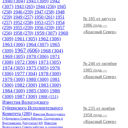
1940
(304)
1941
(309)
1942
(307)
1943
(265)
1944
(256)
1945
(258)
1946
(259)
1947
(258)
1948
(259)
1949
(257)
1950
(261)
1951
№ 185 от августа
(257)
1952
(258)
1953
(257)
1954
1986 года —
(259)
1955
(259)
1956
(259)
1957
«Красный Север»
1958
(270)
1959
(307)
1960
(256)
(309)
1961
(305)
1962
(306)
1963
(306)
1964
(307)
1965
1967
(606)
(309)
1968
(304)
1969
(305)
1970
(306)
1971
(308)
1972
(306)
1973
(305)
№ 240 от октября
1974
(305)
1975
(305)
1976
1985 года —
(306)
1977
(304)
1978
(300)
«Красный Север»
1979
(300)
1980
(300)
1981
(300)
1982
(300)
1983
(300)
1984
(300)
1985
(300)
1986
(300)
1987
(300)
1988
(151)
Известия Вологодского
Губернского Исполнительного
№ 235 от ноября
Комитета
(280)
Известия Вологодского
1958 года —
Губернского Совета Рабочих, Солдатских и
«Красный Север»
Крестьянских Депутатов
(44)
Известия
Вологодского Совета рабочих и солдатских