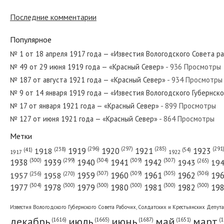
Последние комментарии
№ 233 от октября 1971 года — «Красный Север»
Популярное
№ 1 от 18 апреля 1917 года — «Известия Вологодского Совета р
№ 49 от 29 июня 1919 года — «Красный Север»
- 936 Просмотры
№ 48 от марта 1931 года — «Красный Север»
№ 187 от августа 1921 года — «Красный Север»
- 934 Просмотры
№ 9 от 14 января 1919 года — «Известия Вологодского Губернск
№ 17 от января 1921 года — «Красный Север»
- 899 Просмотры
№ 127 от июня 1921 года — «Красный Север»
- 864 Просмотры
№ 24 от января 1960 года — «Красный Север»
Метки
(296)
(297)
(291
(285)
(238)
1919
1920
1921
1923
1918
(54)
(41)
1922
1917
(309)
(307)
(300)
(299)
(304)
(265)
1938
1939
1940
1941
1942
1943
19
(307)
(309)
(305)
(306)
(270)
(256)
1958
1959
1960
1961
1962
19
1957
№ 218 от ноября 1946 года — «Красный Север»
(304)
(300)
(300)
(300)
(300)
(300)
1977
1978
1979
1980
1981
1982
19
Известия Вологодского Губернского Совета Рабочих, Солдатских и Крестьянских Депут
декабрь
июль
июнь
май
март
(1687)
(1
(1665)
(1651)
(1616)