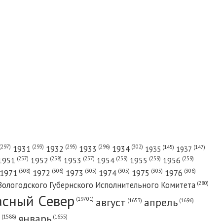
(302)
(297)
(293)
(295)
(296)
1931
1932
1933
1934
(147)
(145)
1935
1937
(257)
(258)
(257)
(259)
(259)
(259)
1951
1952
1953
1954
1955
1956
(308)
(306)
(305)
(305)
(305)
(306)
1971
1972
1973
1974
1975
1976
(280)
Вологодского Губернского Исполнительного Комитета
асный Cевер
август
апрель
(19701)
(1696)
(1653)
январь
(1655)
(1588)