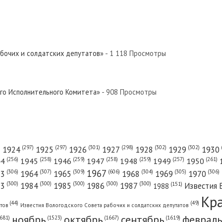
абочих и солдатских депутатов»
- 1 118 Просмотры
ого Исполнительного Комитета»
- 908 Просмотры
(301)
(298)
(302)
(302)
)
(297)
(297)
1924
1925
1926
1927
1928
1929
1930
(261)
(256)
(258)
(259)
(258)
(259)
(257)
1950
44
1945
1946
1947
1948
1949
1967
(606)
(306)
(307)
(309)
(305)
(306)
(304)
63
1964
1965
1968
1969
1970
(300)
(300)
(300)
(300)
(300)
83
1984
1985
1986
1987
Известия 
(151)
1988
Кр
(49)
(44)
атов
Известия Вологодского Совета рабочих и солдатских депутатов
ноябрь
октябрь
сентябрь
февраль
681)
(1667)
(1619)
(1523)