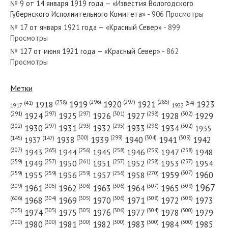
№ 9 от 14 января 1919 года — «Известия Вологодского
Губернского Исполнительного Комитета»
- 906 Просмотры
№ 17 от января 1921 года — «Красный Север»
- 899
Просмотры
№ 127 от июня 1921 года — «Красный Север»
- 862
№ 122 от мая 1937 года — «Красный Север»
Просмотры
Метки
(296)
(297)
(285)
(238)
1919
1920
1921
1923
1918
(54)
(41)
1922
1917
№ 300 от декабря 1963 года — «Красный Север»
(301)
(298)
(302)
(291)
(297)
(297)
1924
1925
1926
1927
1928
1929
(302)
(302)
(297)
(293)
(295)
(296)
1930
1931
1932
1933
1934
1935
(309)
(300)
(299)
(304)
1938
1939
1940
1941
1942
(147)
(145)
1937
(307)
(265)
(256)
(258)
(259)
(258)
1943
1944
1945
1946
1947
1948
(261)
(259)
(257)
(257)
(258)
(257)
1950
1949
1951
1952
1953
1954
№ 256 от ноября 1978 года — «Красный Север»
(307)
(270)
(259)
(259)
(259)
(256)
1958
1959
1960
1955
1956
1957
1967
(309)
(305)
(306)
(306)
(307)
(309)
1961
1962
1963
1964
1965
(606)
(305)
(306)
(308)
(306)
(304)
1968
1969
1970
1971
1972
1973
(305)
(305)
(305)
(306)
(304)
(300)
1974
1975
1976
1977
1978
1979
(300)
(300)
(300)
(300)
(300)
(300)
1980
1981
1982
1983
1984
1985