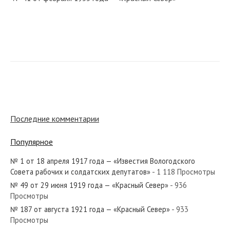
№ 267 от ноября 1967 года — «Красный Север»
№ 286 от декабря 1985 года — «Красный Север»
Последние комментарии
Популярное
№ 1 от 18 апреля 1917 года — «Известия Вологодского
№ 96 от мая 1954 года — «Красный Север»
Совета рабочих и солдатских депутатов»
- 1 118 Просмотры
№ 49 от 29 июня 1919 года — «Красный Север»
- 936
Просмотры
№ 187 от августа 1921 года — «Красный Север»
- 933
Просмотры
№ 217 от ноября 1957 года — «Красный Север»