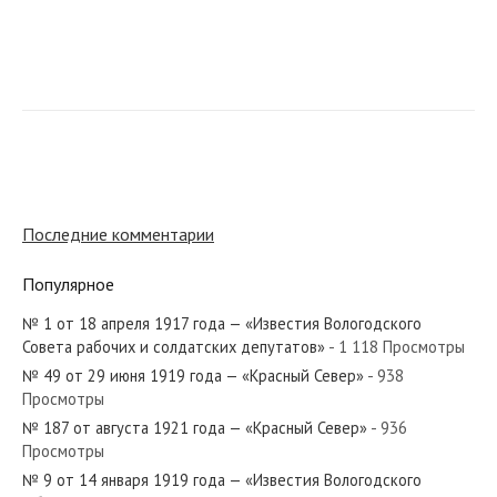
№ 115 от мая 1960 года — «Красный Север»
№ 174 от августа 1923 года — «Красный Север»
Последние комментарии
Популярное
№ 1 от 18 апреля 1917 года — «Известия Вологодского
№ 21 от января 1932 года — «Красный Север»
Совета рабочих и солдатских депутатов»
- 1 118 Просмотры
№ 49 от 29 июня 1919 года — «Красный Север»
- 938
Просмотры
№ 187 от августа 1921 года — «Красный Север»
- 936
Просмотры
№ 55 от марта 1970 года — «Красный Север»
№ 9 от 14 января 1919 года — «Известия Вологодского