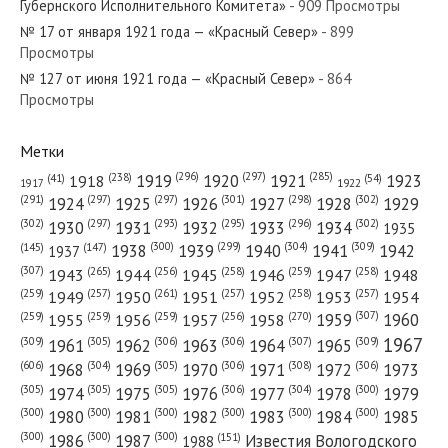
Губернского Исполнительного Комитета»
- 909 Просмотры
№ 17 от января 1921 года — «Красный Север»
- 899
Просмотры
№ 127 от июня 1921 года — «Красный Север»
- 864
№ 41 от 20 июня 1919 года — «Красный Север»
Просмотры
Метки
(296)
(297)
(285)
(238)
1919
1920
1921
1923
1918
(54)
(41)
1922
1917
№ 228 от сентября 1964 года — «Красный Север»
(301)
(298)
(302)
(291)
(297)
(297)
1924
1925
1926
1927
1928
1929
(302)
(302)
(297)
(293)
(295)
(296)
1930
1931
1932
1933
1934
1935
(309)
(300)
(299)
(304)
1938
1939
1940
1941
1942
(147)
(145)
1937
(307)
(265)
(256)
(258)
(259)
(258)
1943
1944
1945
1946
1947
1948
(261)
(259)
(257)
(257)
(258)
(257)
1950
1949
1951
1952
1953
1954
№ 111 от мая 1921 года — «Красный Север»
(307)
(270)
(259)
(259)
(259)
(256)
1958
1959
1960
1955
1956
1957
1967
(309)
(305)
(306)
(306)
(307)
(309)
1961
1962
1963
1964
1965
(606)
(305)
(306)
(308)
(306)
(304)
1968
1969
1970
1971
1972
1973
(305)
(305)
(305)
(306)
(304)
(300)
1974
1975
1976
1977
1978
1979
(300)
(300)
(300)
(300)
(300)
(300)
1980
1981
1982
1983
1984
1985
(300)
(300)
(300)
1986
1987
Известия Вологодского
(151)
1988