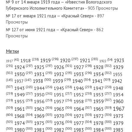
№ 9 от 14 января 1919 года — «Известия Вологодского
Губернского Исполнительного Комитета»
- 903 Просмотры
№ 17 от января 1921 года — «Красный Север»
- 897
Просмотры
№ 127 от июня 1921 года — «Красный Север»
- 862
№ 160 от июля 1969 года — «Красный Север»
Просмотры
Метки
(296)
(297)
(285)
(238)
1919
1920
1921
1923
1918
(54)
(41)
1922
1917
№ 214 от октября 1946 года — «Красный Север»
(301)
(298)
(302)
(291)
(297)
(297)
1924
1925
1926
1927
1928
1929
(302)
(302)
(297)
(293)
(295)
(296)
1930
1931
1932
1933
1934
1935
(309)
(300)
(299)
(304)
1938
1939
1940
1941
1942
(147)
(145)
1937
(307)
(265)
(256)
(258)
(259)
(258)
1943
1944
1945
1946
1947
1948
(261)
(259)
(257)
(257)
(258)
(257)
1950
1949
1951
1952
1953
1954
№ 216 от сентября 1923 года — «Красный Север»
(307)
(270)
(259)
(259)
(259)
(256)
1958
1959
1960
1955
1956
1957
1967
(309)
(305)
(306)
(306)
(307)
(309)
1961
1962
1963
1964
1965
(606)
(305)
(306)
(308)
(306)
(304)
1968
1969
1970
1971
1972
1973
(305)
(305)
(305)
(306)
(304)
(300)
1974
1975
1976
1977
1978
1979
(300)
(300)
(300)
(300)
(300)
(300)
1980
1981
1982
1983
1984
1985