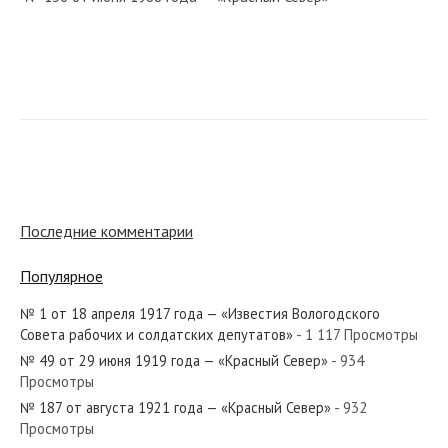
№ 72 от марта 1940 года — «Красный Север»
№ 140 от июня 1986 года — «Красный Север»
Последние комментарии
Популярное
№ 1 от 18 апреля 1917 года — «Известия Вологодского
№ 232 от октября 1979 года — «Красный Север»
Совета рабочих и солдатских депутатов»
- 1 117 Просмотры
№ 49 от 29 июня 1919 года — «Красный Север»
- 934
Просмотры
№ 187 от августа 1921 года — «Красный Север»
- 932
Просмотры
№ 256 от октября 1971 года — «Красный Север»