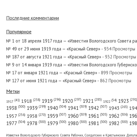
Последние комментарии
№ 131 от июля 1958 года — «Красный Север»
Популярное
№ 1 от 18 апреля 1917 года — «Известия Вологодского Совета р
№ 49 от 29 июня 1919 года — «Красный Север»
- 934 Просмотры
№ 67 от марта 1923 года — «Красный Север»
№ 187 от августа 1921 года — «Красный Север»
- 932 Просмотры
№ 9 от 14 января 1919 года — «Известия Вологодского Губернск
№ 17 от января 1921 года — «Красный Север»
- 899 Просмотры
№ 127 от июня 1921 года — «Красный Север»
- 862 Просмотры
№ 48 от марта 1953 года — «Красный Север»
Метки
(296)
(297)
(291
(285)
(238)
1919
1920
1921
1923
1918
(54)
(41)
1922
1917
(309)
(307)
(300)
(299)
(304)
(265)
1938
1939
1940
1941
1942
1943
19
(307)
(309)
(305)
(306)
(270)
(256)
1958
1959
1960
1961
1962
19
1957
№ 193 от сентября 1947 года — «Красный Север»
(304)
(300)
(300)
(300)
(300)
(300)
1977
1978
1979
1980
1981
1982
19
Известия Вологодского Губернского Совета Рабочих, Солдатских и Крестьянских Депут