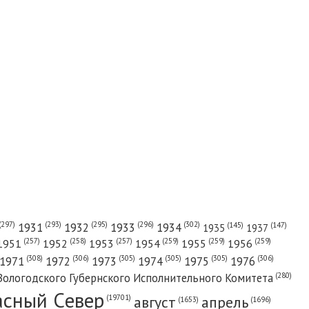
(302)
(297)
(293)
(295)
(296)
1931
1932
1933
1934
(147)
(145)
1935
1937
(257)
(258)
(257)
(259)
(259)
(259)
1951
1952
1953
1954
1955
1956
(308)
(306)
(305)
(305)
(305)
(306)
1971
1972
1973
1974
1975
1976
(280)
Вологодского Губернского Исполнительного Комитета
асный Cевер
август
апрель
(19701)
(1696)
(1653)