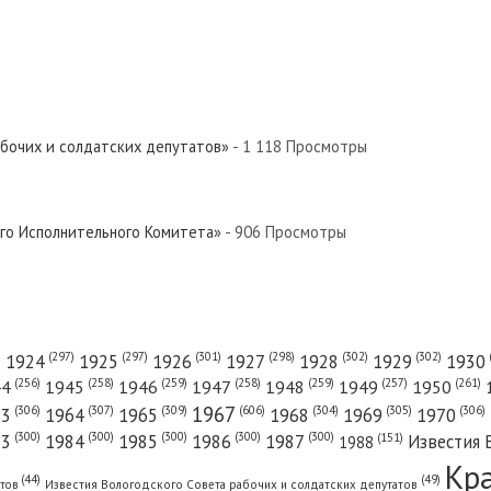
абочих и солдатских депутатов»
- 1 118 Просмотры
ого Исполнительного Комитета»
- 906 Просмотры
(301)
(298)
(302)
(302)
)
(297)
(297)
1924
1925
1926
1927
1928
1929
1930
(261)
(256)
(258)
(259)
(258)
(259)
(257)
1950
44
1945
1946
1947
1948
1949
1967
(606)
(306)
(307)
(309)
(305)
(306)
(304)
63
1964
1965
1968
1969
1970
(300)
(300)
(300)
(300)
(300)
83
1984
1985
1986
1987
Известия 
(151)
1988
Кр
(49)
(44)
атов
Известия Вологодского Совета рабочих и солдатских депутатов