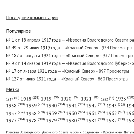
Последние комментарии
№ 298 от декабря 1926 года — «Красный Север»
Популярное
№ 1 от 18 апреля 1917 года — «Известия Вологодского Совета р
№ 49 от 29 июня 1919 года — «Красный Север»
- 934 Просмотры
№ 188 от августа 1986 года — «Красный Север»
№ 187 от августа 1921 года — «Красный Север»
- 932 Просмотры
№ 9 от 14 января 1919 года — «Известия Вологодского Губернск
№ 17 от января 1921 года — «Красный Север»
- 897 Просмотры
№ 127 от июня 1921 года — «Красный Север»
- 860 Просмотры
№ 87 от апреля 1942 года — «Красный Север»
Метки
(296)
(297)
(291
(285)
(238)
1919
1920
1921
1923
1918
(54)
(41)
1922
1917
(309)
(307)
(300)
(299)
(304)
(265)
1938
1939
1940
1941
1942
1943
19
(307)
(309)
(305)
(306)
(270)
(256)
1958
1959
1960
1961
1962
19
1957
№ 186 от августа 1974 года — «Красный Север»
(304)
(300)
(300)
(300)
(300)
(300)
1977
1978
1979
1980
1981
1982
19
Известия Вологодского Губернского Совета Рабочих, Солдатских и Крестьянских Депут