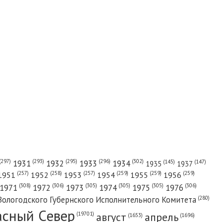
(302)
(297)
(293)
(295)
(296)
1931
1932
1933
1934
(147)
(145)
1935
1937
(257)
(258)
(257)
(259)
(259)
(259)
1951
1952
1953
1954
1955
1956
(308)
(306)
(305)
(305)
(305)
(306)
1971
1972
1973
1974
1975
1976
(280)
Вологодского Губернского Исполнительного Комитета
асный Cевер
август
апрель
(19701)
(1696)
(1653)