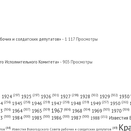
абочих и солдатских депутатов»
- 1 117 Просмотры
ого Исполнительного Комитета»
- 903 Просмотры
(301)
(298)
(302)
(302)
)
(297)
(297)
1924
1925
1926
1927
1928
1929
1930
(261)
(256)
(258)
(259)
(258)
(259)
(257)
1950
44
1945
1946
1947
1948
1949
1967
(606)
(306)
(307)
(309)
(305)
(306)
(304)
63
1964
1965
1968
1969
1970
(300)
(300)
(300)
(300)
(300)
83
1984
1985
1986
1987
Известия 
(151)
1988
Кр
(49)
(44)
атов
Известия Вологодского Совета рабочих и солдатских депутатов