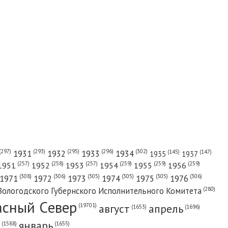
(302)
(297)
(293)
(295)
(296)
1931
1932
1933
1934
(147)
(145)
1935
1937
(257)
(258)
(257)
(259)
(259)
(259)
1951
1952
1953
1954
1955
1956
(308)
(306)
(305)
(305)
(305)
(306)
1971
1972
1973
1974
1975
1976
(280)
Вологодского Губернского Исполнительного Комитета
асный Cевер
август
апрель
(19701)
(1696)
(1653)
январь
(1655)
(1588)