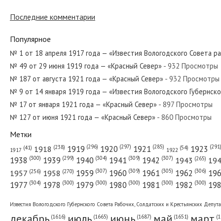
№ 161 от июля 1926 года — «Красный С
Последние комментарии
Популярное
№ 262 от декабря 1943 года — «Красны
№ 1 от 18 апреля 1917 года — «Известия Вологодского Совета р
№ 49 от 29 июня 1919 года — «Красный Север»
- 932 Просмотры
№ 187 от августа 1921 года — «Красный Север»
- 932 Просмотры
№ 74 от апреля 1955 года — «Красный 
№ 9 от 14 января 1919 года — «Известия Вологодского Губернск
№ 17 от января 1921 года — «Красный Север»
- 897 Просмотры
№ 127 от июня 1921 года — «Красный Север»
- 860 Просмотры
Метки
№ 182 от августа 1985 года — «Красный
(296)
(297)
(291
(285)
(238)
1919
1920
1921
1923
1918
(54)
(41)
1922
1917
(309)
(307)
(300)
(299)
(304)
(265)
1938
1939
1940
1941
1942
1943
19
(307)
(309)
(305)
(306)
(270)
(256)
1958
1959
1960
1961
1962
19
1957
№ 164 от июля 1926 года — «Красный С
(304)
(300)
(300)
(300)
(300)
(300)
1977
1978
1979
1980
1981
1982
19
Известия Вологодского Губернского Совета Рабочих, Солдатских и Крестьянских Депут
декабрь
июль
июнь
май
март
(1687)
(1
(1665)
(1651)
(1616)