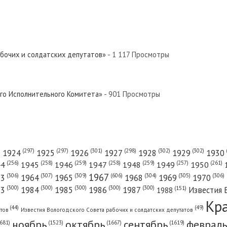
евер»
й Север»
абочих и солдатских депутатов»
- 1 117 Просмотры
Север»
ого Исполнительного Комитета»
- 901 Просмотры
 Север»
(301)
(298)
(302)
(302)
)
(297)
(297)
1924
1925
1926
1927
1928
1929
1930
(261)
(256)
(258)
(259)
(258)
(259)
(257)
1950
44
1945
1946
1947
1948
1949
1967
(606)
(306)
(307)
(309)
(305)
(306)
(304)
63
1964
1965
1968
1969
1970
евер»
(300)
(300)
(300)
(300)
(300)
83
1984
1985
1986
1987
Известия 
(151)
1988
Кр
(49)
(44)
атов
Известия Вологодского Совета рабочих и солдатских депутатов
ноябрь
октябрь
сентябрь
февраль
681)
(1667)
(1619)
(1523)