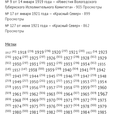
№ 9 от 14 января 1919 года — «Известия Вологодского
№ 86 от апреля 1932 года —
Губернского Исполнительного Комитета»
- 903 Просмотры
«Красный Север»
№ 17 от января 1921 года — «Красный Север»
- 899
Просмотры
№ 38 от февраля 1959 года —
№ 127 от июня 1921 года — «Красный Север»
- 862
Просмотры
«Красный Север»
Метки
(296)
(297)
(285)
(238)
1919
1920
1921
1923
1918
(54)
(41)
1922
1917
(301)
(298)
(302)
(291)
(297)
(297)
1924
1925
1926
1927
1928
1929
(302)
(302)
(297)
(293)
(295)
(296)
1930
1931
1932
1933
1934
1935
(309)
(300)
(299)
(304)
1938
1939
1940
1941
1942
(147)
(145)
1937
(307)
(265)
(256)
(258)
(259)
(258)
1943
1944
1945
1946
1947
1948
(261)
(259)
(257)
(257)
(258)
(257)
1950
1949
1951
1952
1953
1954
(307)
(270)
(259)
(259)
(259)
(256)
1958
1959
1960
1955
1956
1957
1967
(309)
(305)
(306)
(306)
(307)
(309)
1961
1962
1963
1964
1965
(606)
(305)
(306)
(308)
(306)
(304)
1968
1969
1970
1971
1972
1973
(305)
(305)
(305)
(306)
(304)
(300)
1974
1975
1976
1977
1978
1979
(300)
(300)
(300)
(300)
(300)
(300)
1980
1981
1982
1983
1984
1985