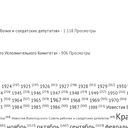
абочих и солдатских депутатов»
- 1 118 Просмотры
ого Исполнительного Комитета»...
ого Исполнительного Комитета»
- 906 Просмотры
(301)
(298)
(302)
(302)
)
(297)
(297)
1924
1925
1926
1927
1928
1929
1930
(261)
(256)
(258)
(259)
(258)
(259)
(257)
1950
44
1945
1946
1947
1948
1949
1967
(606)
(306)
(307)
(309)
(305)
(306)
(304)
63
1964
1965
1968
1969
1970
(300)
(300)
(300)
(300)
(300)
83
1984
1985
1986
1987
Известия 
(151)
1988
Кр
(49)
(44)
атов
Известия Вологодского Совета рабочих и солдатских депутатов
ноябрь
октябрь
сентябрь
февраль
681)
(1667)
(1619)
(1523)