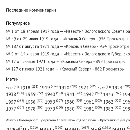
Последние комментарии
№ 110 от мая 1927 года — «Красный Север»
Популярное
№ 1 от 18 апреля 1917 года — «Известия Вологодского Совета р
№ 49 от 29 июня 1919 года — «Красный Север»
- 936 Просмотры
№ 106 от 25 мая 1918 года — «Известия Вологодского Губернск
№ 187 от августа 1921 года — «Красный Север»
- 934 Просмотры
№ 9 от 14 января 1919 года — «Известия Вологодского Губернск
№ 17 от января 1921 года — «Красный Север»
- 899 Просмотры
№ 127 от июня 1921 года — «Красный Север»
- 862 Просмотры
№ 155 от августа 1955 года — «Красный Север»
Метки
(296)
(297)
(291
(285)
(238)
1919
1920
1921
1923
1918
(54)
(41)
1922
1917
(309)
(307)
(300)
(299)
(304)
(265)
1938
1939
1940
1941
1942
1943
19
(307)
(309)
(305)
(306)
(270)
(256)
1958
1959
1960
1961
1962
19
1957
№ 198 от августа 1985 года — «Красный Север»
(304)
(300)
(300)
(300)
(300)
(300)
1977
1978
1979
1980
1981
1982
19
Известия Вологодского Губернского Совета Рабочих, Солдатских и Крестьянских Депут
декабрь
июль
июнь
май
март
(1687)
(1
(1665)
(1651)
(1616)