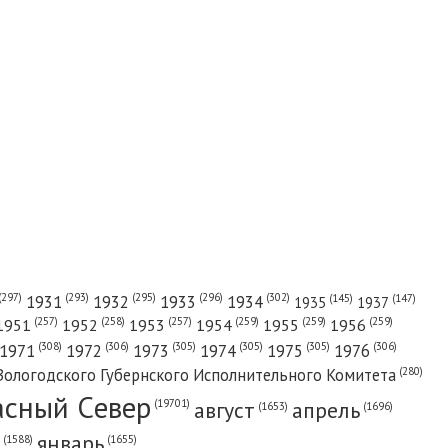
(302)
(297)
(293)
(295)
(296)
1931
1932
1933
1934
(147)
(145)
1935
1937
(257)
(258)
(257)
(259)
(259)
(259)
1951
1952
1953
1954
1955
1956
(308)
(306)
(305)
(305)
(305)
(306)
1971
1972
1973
1974
1975
1976
(280)
Вологодского Губернского Исполнительного Комитета
асный Cевер
август
апрель
(19701)
(1696)
(1653)
январь
(1655)
(1588)