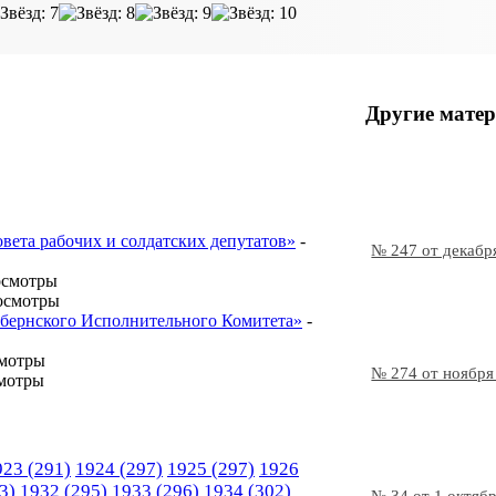
Другие матер
овета рабочих и солдатских депутатов»
-
№ 247 от декабр
осмотры
осмотры
Губернского Исполнительного Комитета»
-
смотры
№ 274 от ноября
мотры
923
(291)
1924
(297)
1925
(297)
1926
3)
1932
(295)
1933
(296)
1934
(302)