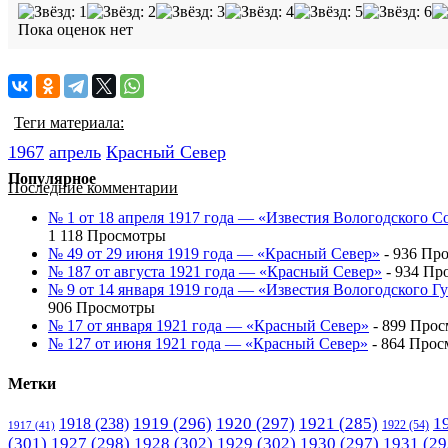
Пока оценок нет
Теги материала:
1967
апрель
Красный Cевер
Популярное
Последние комментарии
№ 1 от 18 апреля 1917 года — «Известия Вологодского С
1 118 Просмотры
№ 49 от 29 июня 1919 года — «Красный Север»
- 936 Пр
№ 187 от августа 1921 года — «Красный Север»
- 934 Пр
№ 9 от 14 января 1919 года — «Известия Вологодского 
906 Просмотры
№ 17 от января 1921 года — «Красный Север»
- 899 Про
№ 127 от июня 1921 года — «Красный Север»
- 864 Прос
Метки
1919
(296)
1920
(297)
1921
(285)
1
1918
(238)
1922
(54)
1917
(41)
(301)
1927
(298)
1928
(302)
1929
(302)
1930
(297)
1931
(29