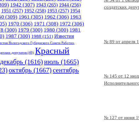
№ 34 от 1 октяб
309)
1942
(307)
1943
(265)
1944
(256)
солдатских депут
1951
(257)
1952
(258)
1953
(257)
1954
60
(309)
1961
(305)
1962
(306)
1963
05)
1970
(306)
1971
(308)
1972
(306)
78
(300)
1979
(300)
1980
(300)
1981
0)
1987
(300)
Известия
1988
(151)
№ 89 от апреля 
естия Вологодского Губернского Совета Рабочих,
Красный
датских депутатов
(49)
декабрь
(1616)
июль
(1665)
23)
октябрь
(1667)
сентябрь
№ 145 от 12 июл
Исполнительного
№ 127 от июня 