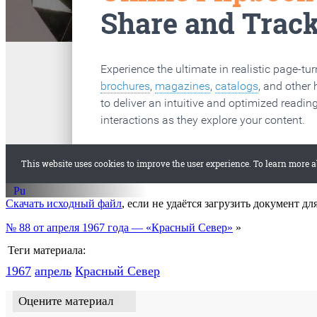
старые газеты
Вологда
Скачать исходный файл
, если не удаётся загрузить документ дл
№ 88 от апреля 1967 года — «Красный Север»
»
Теги материала:
1967
апрель
Красный Cевер
Оцените материал