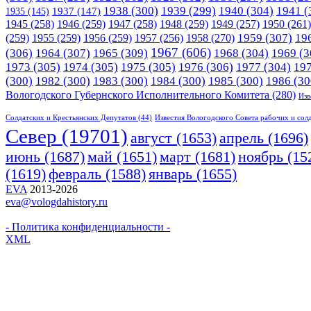
1938
(300)
1939
(299)
1940
(304)
1941
(
1935
(145)
1937
(147)
1945
(258)
1946
(259)
1947
(258)
1948
(259)
1949
(257)
1950
(261)
1958
(270)
1959
(307)
19
(259)
1955
(259)
1956
(259)
1957
(256)
1967
(606)
(306)
1964
(307)
1965
(309)
1968
(304)
1969
(3
1973
(305)
1974
(305)
1975
(305)
1976
(306)
1977
(304)
19
(300)
1982
(300)
1983
(300)
1984
(300)
1985
(300)
1986
(30
Вологодского Губернского Исполнительного Комитета
(280)
Изв
Солдатских и Крестьянских Депутатов
(44)
Известия Вологодского Совета рабочих и сол
Cевер
(19701)
апрель
(1696)
август
(1653)
июнь
(1687)
март
(1681)
май
(1651)
ноябрь
(15
(1619)
февраль
(1588)
январь
(1655)
EVA
2013-2026
eva@vologdahistory.ru
- Политика конфиденциальности -
XML