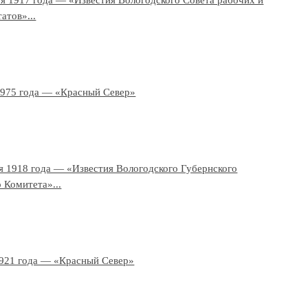
ря 1917 года — «Известия Вологодского Совета рабочих и
атов»...
1975 года — «Красный Север»
я 1918 года — «Известия Вологодского Губернского
 Комитета»...
1921 года — «Красный Север»