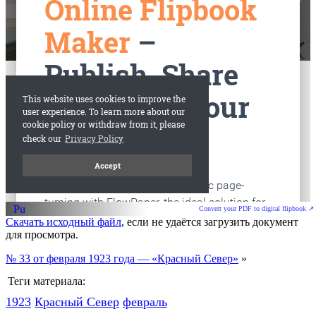
старые газеты
Вологда
Convert your PDF to digital flipbook ↗
Скачать исходный файл
, если не удаётся загрузить документ
для просмотра.
№ 33 от февраля 1923 года — «Красный Север»
»
Теги материала:
1923
Красный Cевер
февраль