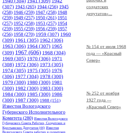
рабочих и
1940
(304)
1941
(309)
1942
(307)
1943
(265)
1944
(256)
1945
солдатских
(258)
1946
(259)
1947
(258)
1948
депутатов»...
(259)
1949
(257)
1950
(261)
1951
(257)
1952
(258)
1953
(257)
1954
(259)
1955
(259)
1956
(259)
1957
1958
(270)
1959
(307)
1960
(256)
(309)
1961
(305)
1962
(306)
1963
(306)
1964
(307)
1965
№ 154 от июля 1968
1967
(606)
(309)
1968
(304)
года — «Красный
1969
(305)
1970
(306)
1971
Север»
(308)
1972
(306)
1973
(305)
1974
(305)
1975
(305)
1976
(306)
1977
(304)
1978
(300)
1979
(300)
1980
(300)
1981
(300)
1982
(300)
1983
(300)
№ 252 от ноября
1984
(300)
1985
(300)
1986
(300)
1987
(300)
1927 года —
1988
(151)
Известия Вологодского
«Красный Север»
Губернского Исполнительного
Комитета
(280)
Известия Вологодского
Губернского Совета Рабочих, Солдатских и
Крестьянских Депутатов
(44)
Известия
Вологодского Совета рабочих и солдатских