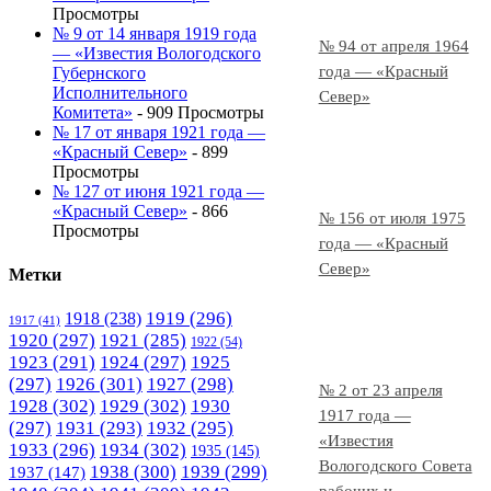
Просмотры
№ 9 от 14 января 1919 года
№ 94 от апреля 1964
— «Известия Вологодского
года — «Красный
Губернского
Исполнительного
Север»
Комитета»
- 909 Просмотры
№ 17 от января 1921 года —
«Красный Север»
- 899
Просмотры
№ 127 от июня 1921 года —
«Красный Север»
- 866
№ 156 от июля 1975
Просмотры
года — «Красный
Север»
Метки
1919
(296)
1918
(238)
1917
(41)
1920
(297)
1921
(285)
1922
(54)
1923
(291)
1924
(297)
1925
(297)
1926
(301)
1927
(298)
№ 2 от 23 апреля
1928
(302)
1929
(302)
1930
1917 года —
(297)
1931
(293)
1932
(295)
«Известия
1933
(296)
1934
(302)
1935
(145)
Вологодского Совета
1938
(300)
1939
(299)
1937
(147)