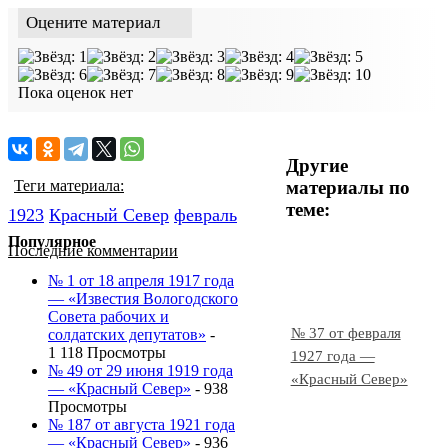
Оцените материал
Пока оценок нет
Другие
материалы по
Теги материала:
теме:
1923
Красный Cевер
февраль
Популярное
Последние комментарии
№ 1 от 18 апреля 1917 года
— «Известия Вологодского
Совета рабочих и
№ 37 от февраля
солдатских депутатов»
-
1 118 Просмотры
1927 года —
№ 49 от 29 июня 1919 года
«Красный Север»
— «Красный Север»
- 938
Просмотры
№ 187 от августа 1921 года
— «Красный Север»
- 936