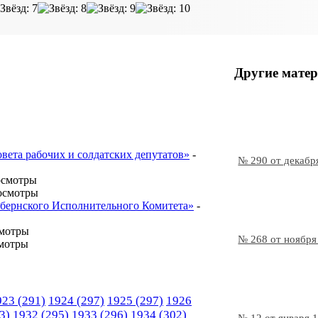
Другие матер
овета рабочих и солдатских депутатов»
-
№ 290 от декабр
осмотры
осмотры
Губернского Исполнительного Комитета»
-
смотры
№ 268 от ноября
мотры
923
(291)
1924
(297)
1925
(297)
1926
3)
1932
(295)
1933
(296)
1934
(302)