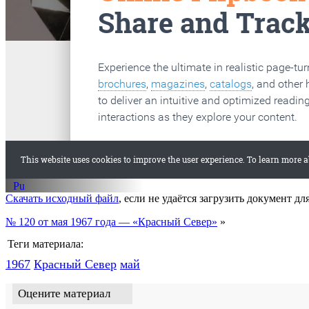
старые газеты
Вологда
Скачать исходный файл
, если не удаётся загрузить документ дл
№ 120 от мая 1967 года — «Красный Север»
»
Теги материала:
1967
Красный Cевер
май
Оцените материал