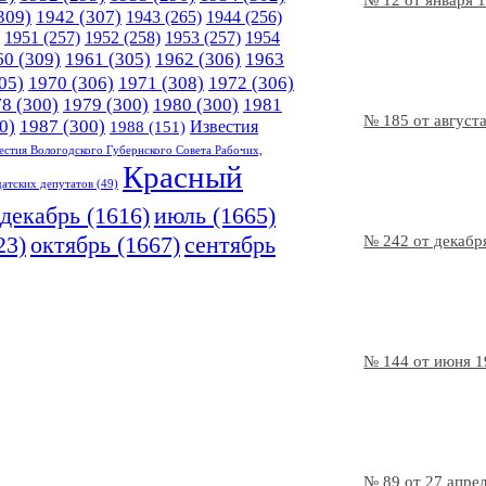
№ 12 от января 
309)
1942
(307)
1943
(265)
1944
(256)
1951
(257)
1952
(258)
1953
(257)
1954
60
(309)
1961
(305)
1962
(306)
1963
05)
1970
(306)
1971
(308)
1972
(306)
78
(300)
1979
(300)
1980
(300)
1981
№ 185 от август
0)
1987
(300)
Известия
1988
(151)
естия Вологодского Губернского Совета Рабочих,
Красный
датских депутатов
(49)
декабрь
(1616)
июль
(1665)
23)
октябрь
(1667)
сентябрь
№ 242 от декабр
№ 144 от июня 
№ 89 от 27 апре