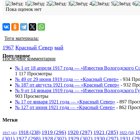
Пока оценок нет
Теги материала:
1967
Красный Cевер
май
Популярное
Последние комментарии
№ 1 от 18 апреля 1917 года — «Известия Вологодского С
1 117 Просмотры
№ 49 от 29 июня 1919 года — «Красный Север»
- 934 Пр
№ 187 от августа 1921 года — «Красный Север»
- 932 Пр
№ 9 от 14 января 1919 года — «Известия Вологодского 
903 Просмотры
№ 17 от января 1921 года — «Красный Север»
- 897 Про
№ 127 от июня 1921 года — «Красный Север»
- 862 Прос
Метки
1919
(296)
1920
(297)
1921
(285)
1
1918
(238)
1922
(54)
1917
(41)
(301)
1927
(298)
1928
(302)
1929
(302)
1930
(297)
1931
(29