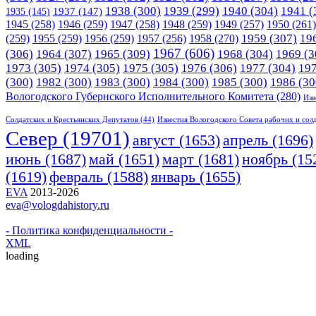
1938
(300)
1939
(299)
1940
(304)
1941
(
1935
(145)
1937
(147)
1945
(258)
1946
(259)
1947
(258)
1948
(259)
1949
(257)
1950
(261)
1958
(270)
1959
(307)
19
(259)
1955
(259)
1956
(259)
1957
(256)
1967
(606)
(306)
1964
(307)
1965
(309)
1968
(304)
1969
(3
1973
(305)
1974
(305)
1975
(305)
1976
(306)
1977
(304)
19
(300)
1982
(300)
1983
(300)
1984
(300)
1985
(300)
1986
(30
Вологодского Губернского Исполнительного Комитета
(280)
Изв
Солдатских и Крестьянских Депутатов
(44)
Известия Вологодского Совета рабочих и сол
Cевер
(19701)
апрель
(1696)
август
(1653)
июнь
(1687)
март
(1681)
май
(1651)
ноябрь
(15
(1619)
февраль
(1588)
январь
(1655)
EVA
2013-2026
eva@vologdahistory.ru
- Политика конфиденциальности -
XML
loading