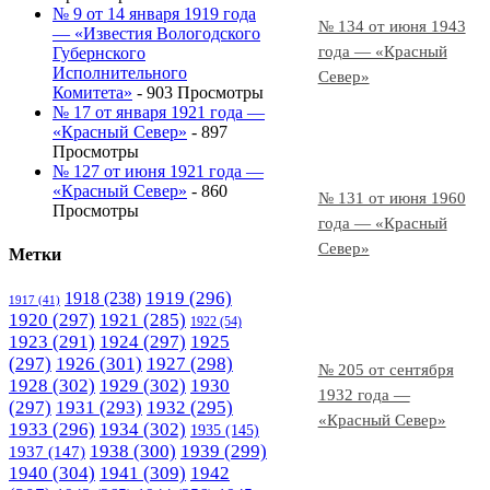
№ 9 от 14 января 1919 года
№ 134 от июня 1943
— «Известия Вологодского
года — «Красный
Губернского
Исполнительного
Север»
Комитета»
- 903 Просмотры
№ 17 от января 1921 года —
«Красный Север»
- 897
Просмотры
№ 127 от июня 1921 года —
«Красный Север»
- 860
№ 131 от июня 1960
Просмотры
года — «Красный
Север»
Метки
1919
(296)
1918
(238)
1917
(41)
1920
(297)
1921
(285)
1922
(54)
1923
(291)
1924
(297)
1925
(297)
1926
(301)
1927
(298)
№ 205 от сентября
1928
(302)
1929
(302)
1930
1932 года —
(297)
1931
(293)
1932
(295)
«Красный Север»
1933
(296)
1934
(302)
1935
(145)
1938
(300)
1939
(299)
1937
(147)
1940
(304)
1941
(309)
1942