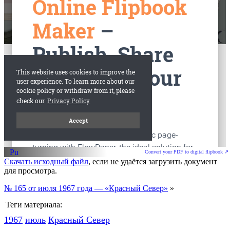
старые газеты
Вологда
Convert your PDF to digital flipbook ↗
Скачать исходный файл
, если не удаётся загрузить документ
для просмотра.
№ 165 от июля 1967 года — «Красный Север»
»
Теги материала:
1967
июль
Красный Cевер