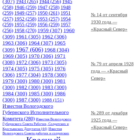
(307)
1943
(265)
1944
(256)
1945
(258)
1946
(259)
1947
(258)
1948
(259)
1949
(257)
1950
(261)
1951
№ 14 от сентября
(257)
1952
(258)
1953
(257)
1954
1930 года —
(259)
1955
(259)
1956
(259)
1957
«Красный Север»
1958
(270)
1959
(307)
1960
(256)
(309)
1961
(305)
1962
(306)
1963
(306)
1964
(307)
1965
1967
(606)
(309)
1968
(304)
1969
(305)
1970
(306)
1971
(308)
1972
(306)
1973
(305)
№ 79 от апреля 1928
1974
(305)
1975
(305)
1976
года — «Красный
(306)
1977
(304)
1978
(300)
Север»
1979
(300)
1980
(300)
1981
(300)
1982
(300)
1983
(300)
1984
(300)
1985
(300)
1986
(300)
1987
(300)
1988
(151)
Известия Вологодского
Губернского Исполнительного
№ 289 от декабря
Комитета
(280)
Известия Вологодского
1925 года —
Губернского Совета Рабочих, Солдатских и
«Красный Север»
Крестьянских Депутатов
(44)
Известия
Вологодского Совета рабочих и солдатских
Красный