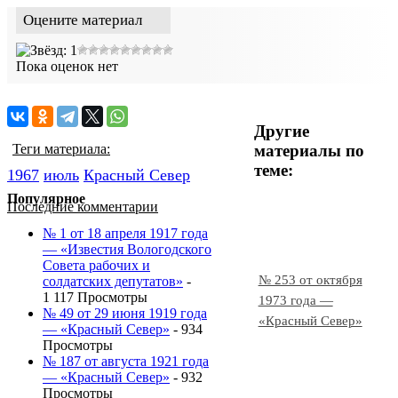
Оцените материал
Пока оценок нет
Другие
материалы по
Теги материала:
теме:
1967
июль
Красный Cевер
Популярное
Последние комментарии
№ 1 от 18 апреля 1917 года
— «Известия Вологодского
Совета рабочих и
№ 253 от октября
солдатских депутатов»
-
1 117 Просмотры
1973 года —
№ 49 от 29 июня 1919 года
«Красный Север»
— «Красный Север»
- 934
Просмотры
№ 187 от августа 1921 года
— «Красный Север»
- 932
Просмотры