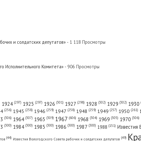
евер»
вер»
абочих и солдатских депутатов»
- 1 118 Просмотры
 Север»
ого Исполнительного Комитета»
- 906 Просмотры
вер»
(301)
(298)
(302)
(302)
)
(297)
(297)
1924
1925
1926
1927
1928
1929
1930
(261)
(256)
(258)
(259)
(258)
(259)
(257)
1950
44
1945
1946
1947
1948
1949
1967
(606)
(306)
(307)
(309)
(305)
(306)
(304)
63
1964
1965
1968
1969
1970
 Север»
(300)
(300)
(300)
(300)
(300)
83
1984
1985
1986
1987
Известия 
(151)
1988
Кр
(49)
(44)
атов
Известия Вологодского Совета рабочих и солдатских депутатов