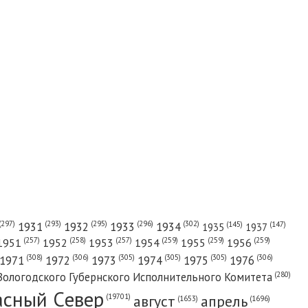
(302)
(297)
(293)
(295)
(296)
1931
1932
1933
1934
(147)
(145)
1935
1937
(257)
(258)
(257)
(259)
(259)
(259)
1951
1952
1953
1954
1955
1956
(308)
(306)
(305)
(305)
(305)
(306)
1971
1972
1973
1974
1975
1976
(280)
Вологодского Губернского Исполнительного Комитета
асный Cевер
август
апрель
(19701)
(1696)
(1653)