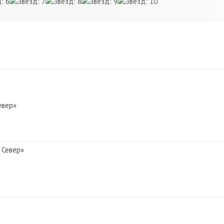
евер»
 Север»
евер»