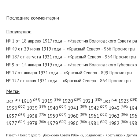
№ 146 от июня 1972 года — «Красный С
Последние комментарии
Популярное
№ 112 от мая 1937 года — «Красный Се
№ 1 от 18 апреля 1917 года — «Известия Вологодского Совета р
№ 49 от 29 июня 1919 года — «Красный Север»
- 936 Просмотры
№ 187 от августа 1921 года — «Красный Север»
- 934 Просмотры
№ 187 от августа 1976 года — «Красный
№ 9 от 14 января 1919 года — «Известия Вологодского Губернск
№ 17 от января 1921 года — «Красный Север»
- 899 Просмотры
№ 127 от июня 1921 года — «Красный Север»
- 864 Просмотры
№ 111 от мая 1941 года — «Красный Се
Метки
(296)
(297)
(291
(285)
(238)
1919
1920
1921
1923
1918
(54)
(41)
1922
1917
(309)
(307)
(300)
(299)
(304)
(265)
1938
1939
1940
1941
1942
1943
19
(307)
(309)
(305)
(306)
(270)
(256)
1958
1959
1960
1961
1962
19
1957
№ 165 от августа 1949 года — «Красный
(304)
(300)
(300)
(300)
(300)
(300)
1977
1978
1979
1980
1981
1982
19
Известия Вологодского Губернского Совета Рабочих, Солдатских и Крестьянских Депут