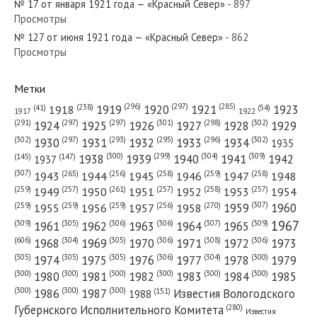
№ 17 от января 1921 года — «Красный Север»
- 897
Просмотры
№ 127 от июня 1921 года — «Красный Север»
- 862
№ 164 от июля 1968 года — «Красный Север»
Просмотры
Метки
(296)
(297)
(285)
(238)
1919
1920
1921
1923
1918
(54)
(41)
1922
1917
№ 90 от апреля 1975 года — «Красный Север»
(301)
(298)
(302)
(291)
(297)
(297)
1924
1925
1926
1927
1928
1929
(302)
(302)
(297)
(293)
(295)
(296)
1930
1931
1932
1933
1934
1935
(309)
(300)
(299)
(304)
1938
1939
1940
1941
1942
(147)
(145)
1937
(307)
(265)
(256)
(258)
(259)
(258)
1943
1944
1945
1946
1947
1948
(261)
(259)
(257)
(257)
(258)
(257)
1950
1949
1951
1952
1953
1954
№ 209 от сентября 1978 года — «Красный Север»
(307)
(270)
(259)
(259)
(259)
(256)
1958
1959
1960
1955
1956
1957
1967
(309)
(305)
(306)
(306)
(307)
(309)
1961
1962
1963
1964
1965
(606)
(305)
(306)
(308)
(306)
(304)
1968
1969
1970
1971
1972
1973
(305)
(305)
(305)
(306)
(304)
(300)
1974
1975
1976
1977
1978
1979
(300)
(300)
(300)
(300)
(300)
(300)
1980
1981
1982
1983
1984
1985
(300)
(300)
(300)
1986
1987
Известия Вологодского
(151)
1988
(280)
Губернского Исполнительного Комитета
Известия