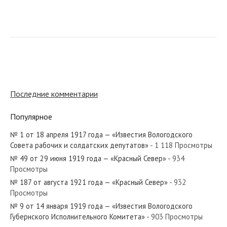
№ 98 от апреля 1940 года — «Красный Север»
№ 301 от декабря 1964 года — «Красный Север»
Последние комментарии
Популярное
№ 1 от 18 апреля 1917 года — «Известия Вологодского
№ 193 от августа 1978 года — «Красный Север»
Совета рабочих и солдатских депутатов»
- 1 118 Просмотры
№ 49 от 29 июня 1919 года — «Красный Север»
- 934
Просмотры
№ 187 от августа 1921 года — «Красный Север»
- 932
Просмотры
№ 103 от мая 1920 года — «Красный Север»
№ 9 от 14 января 1919 года — «Известия Вологодского
Губернского Исполнительного Комитета»
- 903 Просмотры