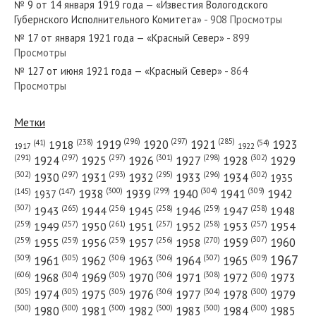
№ 9 от 14 января 1919 года — «Известия Вологодского
№ 93 от апреля 1965 года — «Красный Север»
Губернского Исполнительного Комитета»
- 908 Просмотры
№ 17 от января 1921 года — «Красный Север»
- 899
Просмотры
№ 127 от июня 1921 года — «Красный Север»
- 864
Просмотры
№ 31 от 9 февраля 1919 года — «Известия Вологодского
Губернского Исполнительного Комитета»...
Метки
(296)
(297)
(285)
(238)
1919
1920
1921
1923
1918
(54)
(41)
1922
1917
(301)
(298)
(302)
(291)
(297)
(297)
1924
1925
1926
1927
1928
1929
(302)
(302)
(297)
(293)
(295)
(296)
1930
1931
1932
1933
1934
1935
№ 146 от июля 1948 года — «Красный Север»
(309)
(300)
(299)
(304)
1938
1939
1940
1941
1942
(147)
(145)
1937
(307)
(265)
(256)
(258)
(259)
(258)
1943
1944
1945
1946
1947
1948
(261)
(259)
(257)
(257)
(258)
(257)
1950
1949
1951
1952
1953
1954
(307)
(270)
(259)
(259)
(259)
(256)
1958
1959
1960
1955
1956
1957
1967
(309)
(305)
(306)
(306)
(307)
(309)
1961
1962
1963
1964
1965
№ 45 от февраля 1988 года — «Красный Север»
(606)
(305)
(306)
(308)
(306)
(304)
1968
1969
1970
1971
1972
1973
(305)
(305)
(305)
(306)
(304)
(300)
1974
1975
1976
1977
1978
1979
(300)
(300)
(300)
(300)
(300)
(300)
1980
1981
1982
1983
1984
1985