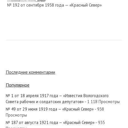
№ 192 от сентября 1958 года — «Красный Север»
№ 74 от марта 1982 года — «Красный Север»
№ 14 от января 1945 года — «Красный Север»
Последние комментарии
Популярное
№ 1 от 18 апреля 1917 года — «Известия Вологодского
№ 207 от октября 1955 года — «Красный Север»
Совета рабочих и солдатских депутатов»
- 1 118 Просмотры
№ 49 от 29 июня 1919 года — «Красный Север»
- 938
Просмотры
№ 187 от августа 1921 года — «Красный Север»
- 935