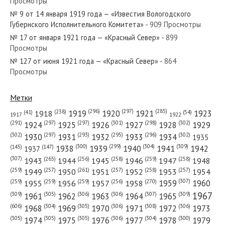
Просмотры
№ 19 от января 1963 года — «Красный Север»
№ 9 от 14 января 1919 года — «Известия Вологодского
Губернского Исполнительного Комитета»
- 909 Просмотры
№ 17 от января 1921 года — «Красный Север»
- 899
Просмотры
№ 127 от июня 1921 года — «Красный Север»
- 864
№ 174 от июля 1965 года — «Красный Север»
Просмотры
Метки
(296)
(297)
(285)
(238)
1919
1920
1921
1923
1918
(54)
(41)
1922
1917
№ 52 от марта 1926 года — «Красный Север»
(301)
(298)
(302)
(291)
(297)
(297)
1924
1925
1926
1927
1928
1929
(302)
(302)
(297)
(293)
(295)
(296)
1930
1931
1932
1933
1934
1935
(309)
(300)
(299)
(304)
1938
1939
1940
1941
1942
(147)
(145)
1937
(307)
(265)
(256)
(258)
(259)
(258)
1943
1944
1945
1946
1947
1948
(261)
(259)
(257)
(257)
(258)
(257)
1950
1949
1951
1952
1953
1954
№ 167 от августа 1943 года — «Красный Север»
(307)
(270)
(259)
(259)
(259)
(256)
1958
1959
1960
1955
1956
1957
1967
(309)
(305)
(306)
(306)
(307)
(309)
1961
1962
1963
1964
1965
(606)
(305)
(306)
(308)
(306)
(304)
1968
1969
1970
1971
1972
1973
(305)
(305)
(305)
(306)
(304)
(300)
1974
1975
1976
1977
1978
1979