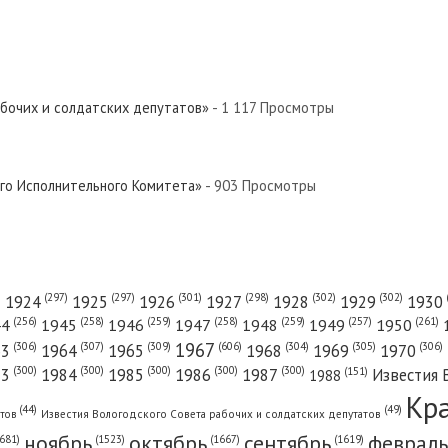
 Север»
 Север»
абочих и солдатских депутатов»
- 1 117 Просмотры
Север»
ого Исполнительного Комитета»
- 903 Просмотры
 Север»
(301)
(298)
(302)
(302)
)
(297)
(297)
1924
1925
1926
1927
1928
1929
1930
(261)
(256)
(258)
(259)
(258)
(259)
(257)
1950
44
1945
1946
1947
1948
1949
1967
(606)
(306)
(307)
(309)
(305)
(306)
(304)
63
1964
1965
1968
1969
1970
Север»
(300)
(300)
(300)
(300)
(300)
83
1984
1985
1986
1987
Известия 
(151)
1988
Кр
(49)
(44)
атов
Известия Вологодского Совета рабочих и солдатских депутатов
ноябрь
октябрь
сентябрь
февраль
681)
(1667)
(1619)
(1523)