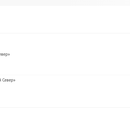
евер»
й Север»
евер»