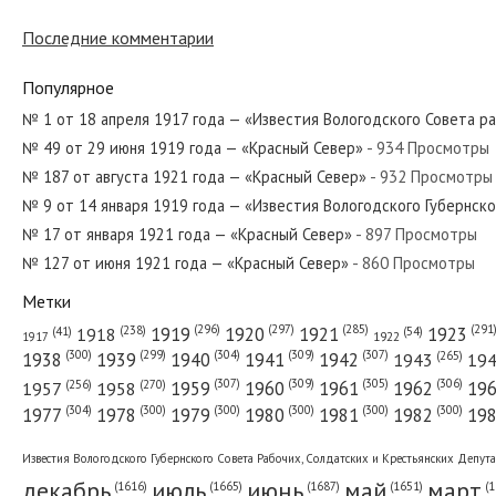
№ 34 от февраля 1955 года — «Красный
Последние комментарии
Популярное
№ 262 от ноября 1962 года — «Красный
№ 1 от 18 апреля 1917 года — «Известия Вологодского Совета р
№ 49 от 29 июня 1919 года — «Красный Север»
- 934 Просмотры
№ 187 от августа 1921 года — «Красный Север»
- 932 Просмотры
№ 83 от апреля 1973 года — «Красный 
№ 9 от 14 января 1919 года — «Известия Вологодского Губернск
№ 17 от января 1921 года — «Красный Север»
- 897 Просмотры
№ 127 от июня 1921 года — «Красный Север»
- 860 Просмотры
Метки
№ 26 от февраля 1953 года — «Красный
(296)
(297)
(291
(285)
(238)
1919
1920
1921
1923
1918
(54)
(41)
1922
1917
(309)
(307)
(300)
(299)
(304)
(265)
1938
1939
1940
1941
1942
1943
19
(307)
(309)
(305)
(306)
(270)
(256)
1958
1959
1960
1961
1962
19
1957
№ 84 от апреля 1952 года — «Красный 
(304)
(300)
(300)
(300)
(300)
(300)
1977
1978
1979
1980
1981
1982
19
Известия Вологодского Губернского Совета Рабочих, Солдатских и Крестьянских Депут
декабрь
июль
июнь
май
март
(1687)
(1
(1665)
(1651)
(1616)