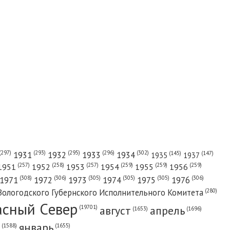
(302)
(297)
(293)
(295)
(296)
1931
1932
1933
1934
(147)
(145)
1935
1937
(257)
(258)
(257)
(259)
(259)
(259)
1951
1952
1953
1954
1955
1956
(308)
(306)
(305)
(305)
(305)
(306)
1971
1972
1973
1974
1975
1976
(280)
Вологодского Губернского Исполнительного Комитета
асный Cевер
август
апрель
(19701)
(1696)
(1653)
январь
(1655)
(1588)