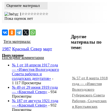
Оцените материал
Пока оценок нет
Другие
материалы по
Теги материала:
теме:
1987
Красный Cевер
март
Популярное
Последние комментарии
№ 1 от 18 апреля 1917 года
— «Известия Вологодского
Совета рабочих и
№ 57 от 8 марта 1918
солдатских депутатов»
-
1 117 Просмотры
года — «Известия
№ 49 от 29 июня 1919 года
Вологодского
— «Красный Север»
- 934
Губернского Совета
Просмотры
№ 187 от августа 1921 года
Рабочих, Солдатских
— «Красный Север»
- 932
и Крестьянских
Просмотры