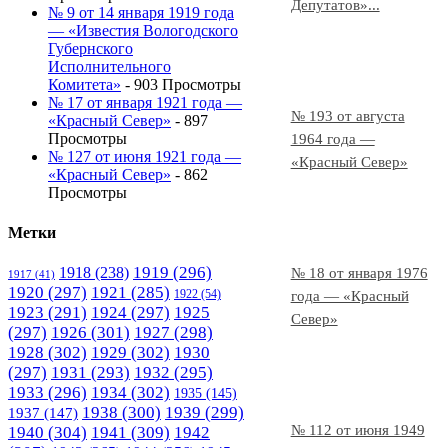
Депутатов»...
№ 9 от 14 января 1919 года
— «Известия Вологодского
Губернского
Исполнительного
Комитета»
- 903 Просмотры
№ 17 от января 1921 года —
№ 193 от августа
«Красный Север»
- 897
Просмотры
1964 года —
№ 127 от июня 1921 года —
«Красный Север»
«Красный Север»
- 862
Просмотры
Метки
1919
(296)
1918
(238)
№ 18 от января 1976
1917
(41)
1920
(297)
1921
(285)
1922
(54)
года — «Красный
1923
(291)
1924
(297)
1925
Север»
(297)
1926
(301)
1927
(298)
1928
(302)
1929
(302)
1930
(297)
1931
(293)
1932
(295)
1933
(296)
1934
(302)
1935
(145)
1938
(300)
1939
(299)
1937
(147)
№ 112 от июня 1949
1940
(304)
1941
(309)
1942