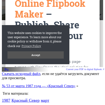
старые газеты
Вологда
Convert your PDF to digital flipbook ↗
Скачать исходный файл
, если не удаётся загрузить документ
для просмотра.
№ 53 от марта 1987 года — «Красный Север»
»
Теги материала:
1987
Красный Cевер
март