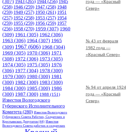
(307)
1943
(265)
1944
(256)
1945
года — «Красный
(258)
1946
(259)
1947
(258)
1948
Север»
(259)
1949
(257)
1950
(261)
1951
(257)
1952
(258)
1953
(257)
1954
(259)
1955
(259)
1956
(259)
1957
1958
(270)
1959
(307)
1960
(256)
(309)
1961
(305)
1962
(306)
1963
(306)
1964
(307)
1965
№ 43 от февраля
1967
(606)
(309)
1968
(304)
1982 года —
1969
(305)
1970
(306)
1971
«Красный Север»
(308)
1972
(306)
1973
(305)
1974
(305)
1975
(305)
1976
(306)
1977
(304)
1978
(300)
1979
(300)
1980
(300)
1981
(300)
1982
(300)
1983
(300)
№ 94 от апреля 1924
1984
(300)
1985
(300)
1986
(300)
1987
(300)
года — «Красный
1988
(151)
Известия Вологодского
Север»
Губернского Исполнительного
Комитета
(280)
Известия Вологодского
Губернского Совета Рабочих, Солдатских и
Крестьянских Депутатов
(44)
Известия
Вологодского Совета рабочих и солдатских
Красный