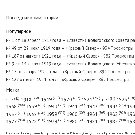
Последние комментарии
№ 63 от марта 1979 года — «Красный Север»
Популярное
№ 1 от 18 апреля 1917 года — «Известия Вологодского Совета р
№ 49 от 29 июня 1919 года — «Красный Север»
- 934 Просмотры
№ 157 от июля 1928 года — «Красный Север»
№ 187 от августа 1921 года — «Красный Север»
- 932 Просмотры
№ 9 от 14 января 1919 года — «Известия Вологодского Губернск
№ 17 от января 1921 года — «Красный Север»
- 899 Просмотры
№ 127 от июня 1921 года — «Красный Север»
- 862 Просмотры
№ 276 от ноября 1973 года — «Красный Север»
Метки
(296)
(297)
(291
(285)
(238)
1919
1920
1921
1923
1918
(54)
(41)
1922
1917
(309)
(307)
(300)
(299)
(304)
(265)
1938
1939
1940
1941
1942
1943
19
(307)
(309)
(305)
(306)
(270)
(256)
1958
1959
1960
1961
1962
19
1957
№ 9 от января 1961 года — «Красный Север»
(304)
(300)
(300)
(300)
(300)
(300)
1977
1978
1979
1980
1981
1982
19
Известия Вологодского Губернского Совета Рабочих, Солдатских и Крестьянских Депут