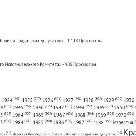
абочих и солдатских депутатов»
- 1 118 Просмотры
ого Исполнительного Комитета»
- 906 Просмотры
(301)
(298)
(302)
(302)
)
(297)
(297)
1924
1925
1926
1927
1928
1929
1930
(261)
(256)
(258)
(259)
(258)
(259)
(257)
1950
44
1945
1946
1947
1948
1949
1967
(606)
(306)
(307)
(309)
(305)
(306)
(304)
63
1964
1965
1968
1969
1970
(300)
(300)
(300)
(300)
(300)
83
1984
1985
1986
1987
Известия 
(151)
1988
Кр
(49)
(44)
атов
Известия Вологодского Совета рабочих и солдатских депутатов