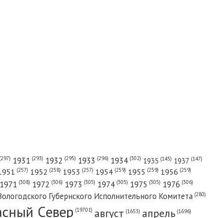
(302)
(297)
(293)
(295)
(296)
1931
1932
1933
1934
(147)
(145)
1935
1937
(257)
(258)
(257)
(259)
(259)
(259)
1951
1952
1953
1954
1955
1956
(308)
(306)
(305)
(305)
(305)
(306)
1971
1972
1973
1974
1975
1976
(280)
Вологодского Губернского Исполнительного Комитета
асный Cевер
август
апрель
(19701)
(1696)
(1653)