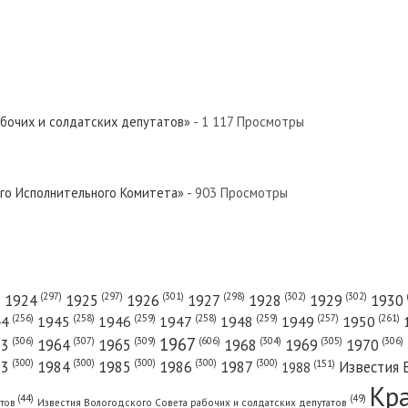
абочих и солдатских депутатов»
- 1 117 Просмотры
ого Исполнительного Комитета»
- 903 Просмотры
(301)
(298)
(302)
(302)
)
(297)
(297)
1924
1925
1926
1927
1928
1929
1930
(261)
(256)
(258)
(259)
(258)
(259)
(257)
1950
44
1945
1946
1947
1948
1949
1967
(606)
(306)
(307)
(309)
(305)
(306)
(304)
63
1964
1965
1968
1969
1970
(300)
(300)
(300)
(300)
(300)
83
1984
1985
1986
1987
Известия 
(151)
1988
Кр
(49)
(44)
атов
Известия Вологодского Совета рабочих и солдатских депутатов