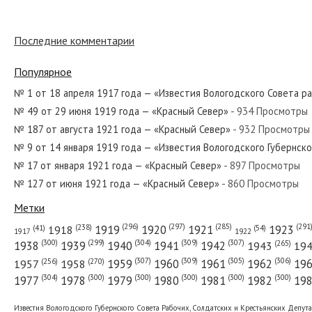
Последние комментарии
№ 75 от марта 1968 года — «Красный Север»
Популярное
№ 1 от 18 апреля 1917 года — «Известия Вологодского Совета р
№ 49 от 29 июня 1919 года — «Красный Север»
- 934 Просмотры
№ 180 от сентября 1949 года — «Красный Север»
№ 187 от августа 1921 года — «Красный Север»
- 932 Просмотры
№ 9 от 14 января 1919 года — «Известия Вологодского Губернск
№ 17 от января 1921 года — «Красный Север»
- 897 Просмотры
№ 127 от июня 1921 года — «Красный Север»
- 860 Просмотры
№ 205 от октября 1958 года — «Красный Север»
Метки
(296)
(297)
(291
(285)
(238)
1919
1920
1921
1923
1918
(54)
(41)
1922
1917
(309)
(307)
(300)
(299)
(304)
(265)
1938
1939
1940
1941
1942
1943
19
(307)
(309)
(305)
(306)
(270)
(256)
1958
1959
1960
1961
1962
19
1957
№ 121 от июня 1933 года — «Красный Север»
(304)
(300)
(300)
(300)
(300)
(300)
1977
1978
1979
1980
1981
1982
19
Известия Вологодского Губернского Совета Рабочих, Солдатских и Крестьянских Депут