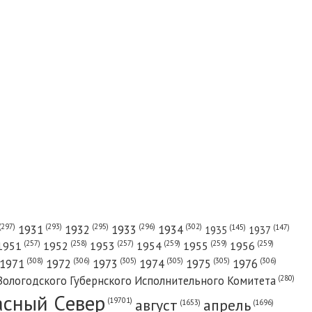
(302)
(297)
(293)
(295)
(296)
1931
1932
1933
1934
(147)
(145)
1935
1937
(257)
(258)
(257)
(259)
(259)
(259)
1951
1952
1953
1954
1955
1956
(308)
(306)
(305)
(305)
(305)
(306)
1971
1972
1973
1974
1975
1976
(280)
Вологодского Губернского Исполнительного Комитета
асный Cевер
август
апрель
(19701)
(1696)
(1653)