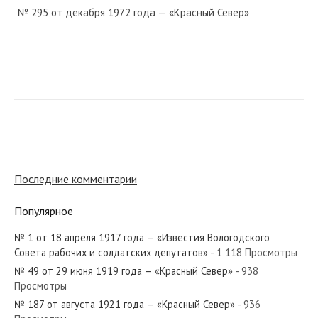
№ 295 от декабря 1972 года — «Красный Север»
№ 71 от марта 1920 года — «Красный Север»
№ 140 от июля 1954 года — «Красный Север»
Последние комментарии
Популярное
№ 1 от 18 апреля 1917 года — «Известия Вологодского
№ 164 от июля 1967 года — «Красный Север»
Совета рабочих и солдатских депутатов»
- 1 118 Просмотры
№ 49 от 29 июня 1919 года — «Красный Север»
- 938
Просмотры
№ 187 от августа 1921 года — «Красный Север»
- 936