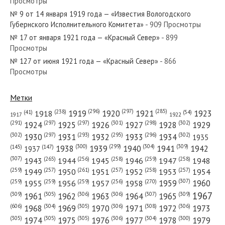
Просмотры
№ 135 от июня 1921 года — «Красный Север»
№ 9 от 14 января 1919 года — «Известия Вологодского
Губернского Исполнительного Комитета»
- 909 Просмотры
№ 17 от января 1921 года — «Красный Север»
- 899
Просмотры
№ 127 от июня 1921 года — «Красный Север»
- 866
№ 206 от октября 1953 года — «Красный Север»
Просмотры
Метки
(296)
(297)
(285)
(238)
1919
1920
1921
1923
1918
(54)
(41)
1922
1917
№ 108 от мая 1937 года — «Красный Север»
(301)
(298)
(302)
(291)
(297)
(297)
1924
1925
1926
1927
1928
1929
(302)
(302)
(297)
(293)
(295)
(296)
1930
1931
1932
1933
1934
1935
(309)
(300)
(299)
(304)
1938
1939
1940
1941
1942
(147)
(145)
1937
(307)
(265)
(256)
(258)
(259)
(258)
1943
1944
1945
1946
1947
1948
(261)
(259)
(257)
(257)
(258)
(257)
1950
1949
1951
1952
1953
1954
№ 58 от марта 1959 года — «Красный Север»
(307)
(270)
(259)
(259)
(259)
(256)
1958
1959
1960
1955
1956
1957
1967
(309)
(305)
(306)
(306)
(307)
(309)
1961
1962
1963
1964
1965
(606)
(305)
(306)
(308)
(306)
(304)
1968
1969
1970
1971
1972
1973
(305)
(305)
(305)
(306)
(304)
(300)
1974
1975
1976
1977
1978
1979