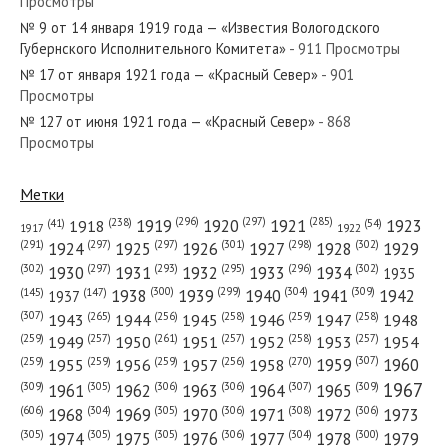
Просмотры
№ 37 от февраля 1948 года — «Красный Север»
№ 9 от 14 января 1919 года — «Известия Вологодского
Губернского Исполнительного Комитета»
- 911 Просмотры
№ 17 от января 1921 года — «Красный Север»
- 901
Просмотры
№ 127 от июня 1921 года — «Красный Север»
- 868
№ 295 от декабря 1959 года — «Красный Север»
Просмотры
Метки
(296)
(297)
(285)
(238)
1919
1920
1921
1923
1918
(54)
(41)
1922
1917
№ 219 от ноября 1954 года — «Красный Север»
(301)
(298)
(302)
(291)
(297)
(297)
1924
1925
1926
1927
1928
1929
(302)
(302)
(297)
(293)
(295)
(296)
1930
1931
1932
1933
1934
1935
(309)
(300)
(299)
(304)
1938
1939
1940
1941
1942
(147)
(145)
1937
(307)
(265)
(256)
(258)
(259)
(258)
1943
1944
1945
1946
1947
1948
(261)
(259)
(257)
(257)
(258)
(257)
1950
1949
1951
1952
1953
1954
№ 55 от марта 1949 года — «Красный Север»
(307)
(270)
(259)
(259)
(259)
(256)
1958
1959
1960
1955
1956
1957
1967
(309)
(305)
(306)
(306)
(307)
(309)
1961
1962
1963
1964
1965
(606)
(305)
(306)
(308)
(306)
(304)
1968
1969
1970
1971
1972
1973
(305)
(305)
(305)
(306)
(304)
(300)
1974
1975
1976
1977
1978
1979