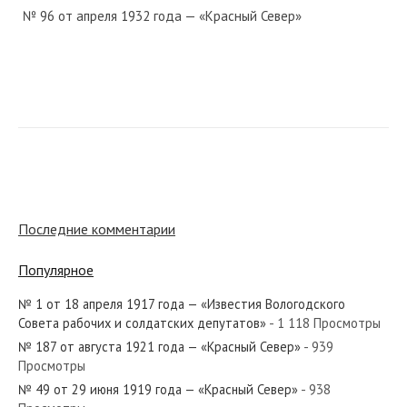
№ 96 от апреля 1932 года — «Красный Север»
№ 17 от января 1980 года — «Красный Север»
№ 178 от июля 1969 года — «Красный Север»
Последние комментарии
Популярное
№ 1 от 18 апреля 1917 года — «Известия Вологодского
№ 108 от мая 1975 года — «Красный Север»
Совета рабочих и солдатских депутатов»
- 1 118 Просмотры
№ 187 от августа 1921 года — «Красный Север»
- 939
Просмотры
№ 49 от 29 июня 1919 года — «Красный Север»
- 938