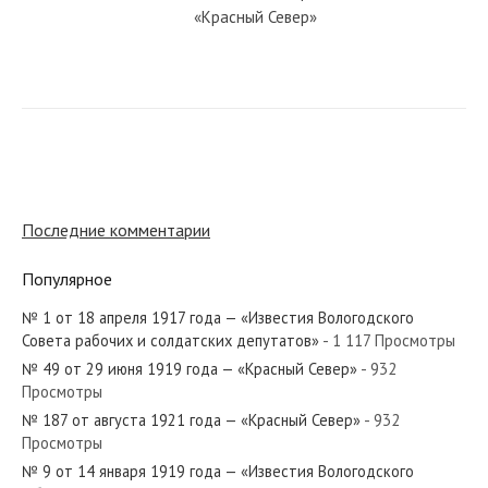
«Красный Север»
№ 36 от февраля 1953 года —
«Красный Север»
№ 48 от марта 1939 года —
«Красный Север»
Последние комментарии
Популярное
№ 177 от августа 1923 года —
«Красный Север»
№ 1 от 18 апреля 1917 года — «Известия Вологодского
Совета рабочих и солдатских депутатов»
- 1 117 Просмотры
№ 49 от 29 июня 1919 года — «Красный Север»
- 932
№ 84 от апреля 1960 года —
Просмотры
«Красный Север»
№ 187 от августа 1921 года — «Красный Север»
- 932
Просмотры
№ 9 от 14 января 1919 года — «Известия Вологодского
№ 31 от февраля 1979 года —