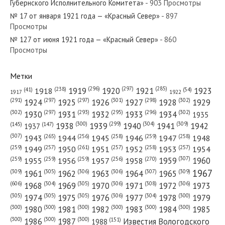
Губернского Исполнительного Комитета»
- 903 Просмотры
«Красный Север»
№ 17 от января 1921 года — «Красный Север»
- 897
Просмотры
№ 127 от июня 1921 года — «Красный Север»
№ 258 от ноября 1975 года —
- 860
Просмотры
«Красный Север»
Метки
(296)
(297)
(285)
(238)
1919
1920
1921
1923
1918
(54)
(41)
1922
1917
(301)
(298)
(302)
(291)
(297)
(297)
1924
1925
1926
1927
1928
1929
(302)
(302)
(297)
(293)
(295)
(296)
1930
1931
1932
1933
1934
1935
(309)
(300)
(299)
(304)
1938
1939
1940
1941
1942
(147)
(145)
1937
(307)
(265)
(256)
(258)
(259)
(258)
1943
1944
1945
1946
1947
1948
(261)
(259)
(257)
(257)
(258)
(257)
1950
1949
1951
1952
1953
1954
(307)
(270)
(259)
(259)
(259)
(256)
1958
1959
1960
1955
1956
1957
1967
(309)
(305)
(306)
(306)
(307)
(309)
1961
1962
1963
1964
1965
(606)
(305)
(306)
(308)
(306)
(304)
1968
1969
1970
1971
1972
1973
(305)
(305)
(305)
(306)
(304)
(300)
1974
1975
1976
1977
1978
1979
(300)
(300)
(300)
(300)
(300)
(300)
1980
1981
1982
1983
1984
1985
(300)
(300)
(300)
1986
1987
Известия Вологодского
(151)
1988