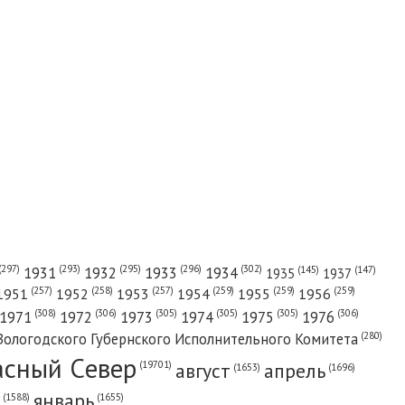
(302)
(297)
(293)
(295)
(296)
1931
1932
1933
1934
(147)
(145)
1935
1937
(257)
(258)
(257)
(259)
(259)
(259)
1951
1952
1953
1954
1955
1956
(308)
(306)
(305)
(305)
(305)
(306)
1971
1972
1973
1974
1975
1976
(280)
Вологодского Губернского Исполнительного Комитета
асный Cевер
август
апрель
(19701)
(1696)
(1653)
январь
(1655)
(1588)