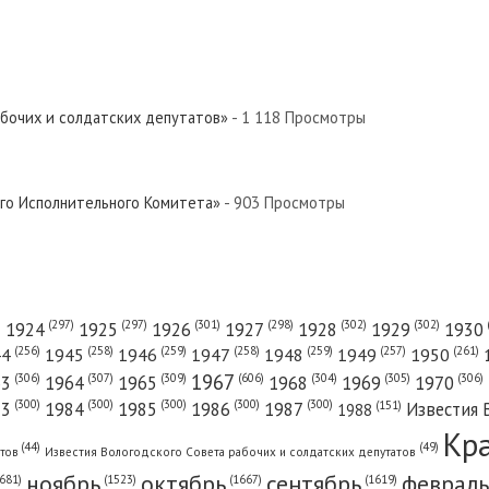
абочих и солдатских депутатов»
- 1 118 Просмотры
ого Исполнительного Комитета»
- 903 Просмотры
(301)
(298)
(302)
(302)
)
(297)
(297)
1924
1925
1926
1927
1928
1929
1930
(261)
(256)
(258)
(259)
(258)
(259)
(257)
1950
44
1945
1946
1947
1948
1949
1967
(606)
(306)
(307)
(309)
(305)
(306)
(304)
63
1964
1965
1968
1969
1970
(300)
(300)
(300)
(300)
(300)
83
1984
1985
1986
1987
Известия 
(151)
1988
Кр
(49)
(44)
атов
Известия Вологодского Совета рабочих и солдатских депутатов
ноябрь
октябрь
сентябрь
февраль
681)
(1667)
(1619)
(1523)