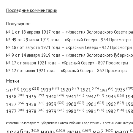
Последние комментарии
№ 71 от марта 1931 года — «Красный Север»
Популярное
№ 1 от 18 апреля 1917 года — «Известия Вологодского Совета р
№ 49 от 29 июня 1919 года — «Красный Север»
- 934 Просмотры
№ 150 от июня 1960 года — «Красный Север»
№ 187 от августа 1921 года — «Красный Север»
- 932 Просмотры
№ 9 от 14 января 1919 года — «Известия Вологодского Губернск
№ 17 от января 1921 года — «Красный Север»
- 897 Просмотры
№ 127 от июня 1921 года — «Красный Север»
- 862 Просмотры
№ 103 от мая 1930 года — «Красный Север»
Метки
(296)
(297)
(291
(285)
(238)
1919
1920
1921
1923
1918
(54)
(41)
1922
1917
(309)
(307)
(300)
(299)
(304)
(265)
1938
1939
1940
1941
1942
1943
19
(307)
(309)
(305)
(306)
(270)
(256)
1958
1959
1960
1961
1962
19
1957
№ 79 от апреля 1979 года — «Красный Север»
(304)
(300)
(300)
(300)
(300)
(300)
1977
1978
1979
1980
1981
1982
19
Известия Вологодского Губернского Совета Рабочих, Солдатских и Крестьянских Депут
декабрь
июль
июнь
май
март
(1687)
(1
(1665)
(1651)
(1616)