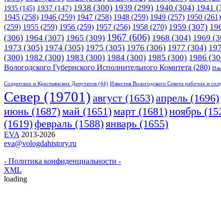
1938
(300)
1939
(299)
1940
(304)
1941
(
1935
(145)
1937
(147)
1945
(258)
1946
(259)
1947
(258)
1948
(259)
1949
(257)
1950
(261)
1958
(270)
1959
(307)
19
(259)
1955
(259)
1956
(259)
1957
(256)
1967
(606)
(306)
1964
(307)
1965
(309)
1968
(304)
1969
(3
1973
(305)
1974
(305)
1975
(305)
1976
(306)
1977
(304)
19
(300)
1982
(300)
1983
(300)
1984
(300)
1985
(300)
1986
(30
Вологодского Губернского Исполнительного Комитета
(280)
Изв
Солдатских и Крестьянских Депутатов
(44)
Известия Вологодского Совета рабочих и сол
Cевер
(19701)
апрель
(1696)
август
(1653)
июнь
(1687)
март
(1681)
май
(1651)
ноябрь
(15
(1619)
февраль
(1588)
январь
(1655)
EVA
2013-2026
eva@vologdahistory.ru
- Политика конфиденциальности -
XML
loading