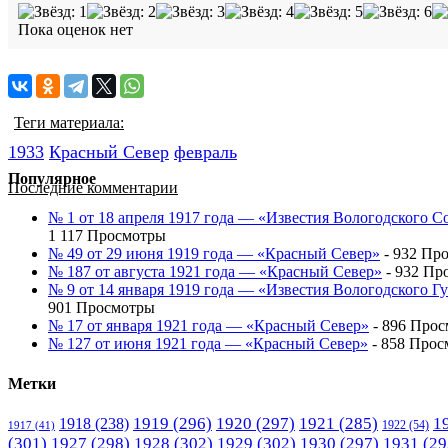
Пока оценок нет
Теги материала:
1933
Красный Cевер
февраль
Популярное
Последние комментарии
№ 1 от 18 апреля 1917 года — «Известия Вологодского С
1 117 Просмотры
№ 49 от 29 июня 1919 года — «Красный Север»
- 932 Пр
№ 187 от августа 1921 года — «Красный Север»
- 932 Пр
№ 9 от 14 января 1919 года — «Известия Вологодского 
901 Просмотры
№ 17 от января 1921 года — «Красный Север»
- 896 Про
№ 127 от июня 1921 года — «Красный Север»
- 858 Прос
Метки
1919
(296)
1920
(297)
1921
(285)
1
1918
(238)
1922
(54)
1917
(41)
(301)
1927
(298)
1928
(302)
1929
(302)
1930
(297)
1931
(29