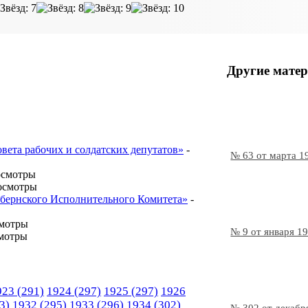
Другие матер
овета рабочих и солдатских депутатов»
-
№ 63 от марта 1
осмотры
осмотры
Губернского Исполнительного Комитета»
-
смотры
№ 9 от января 1
мотры
923
(291)
1924
(297)
1925
(297)
1926
3)
1932
(295)
1933
(296)
1934
(302)