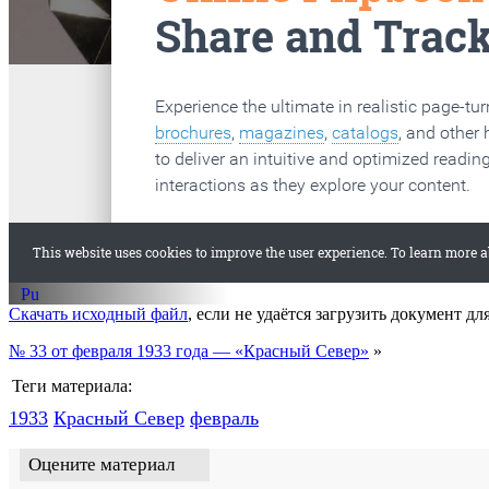
старые газеты
Вологда
Скачать исходный файл
, если не удаётся загрузить документ дл
№ 33 от февраля 1933 года — «Красный Север»
»
Теги материала:
1933
Красный Cевер
февраль
Оцените материал