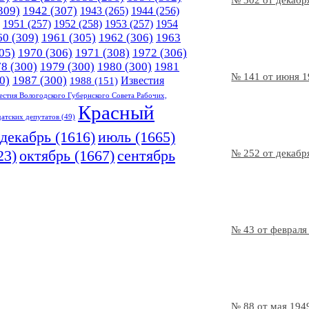
№ 302 от декабр
309)
1942
(307)
1943
(265)
1944
(256)
1951
(257)
1952
(258)
1953
(257)
1954
60
(309)
1961
(305)
1962
(306)
1963
05)
1970
(306)
1971
(308)
1972
(306)
78
(300)
1979
(300)
1980
(300)
1981
№ 141 от июня 
0)
1987
(300)
Известия
1988
(151)
естия Вологодского Губернского Совета Рабочих,
Красный
датских депутатов
(49)
декабрь
(1616)
июль
(1665)
23)
октябрь
(1667)
сентябрь
№ 252 от декабр
№ 43 от февраля
№ 88 от мая 194