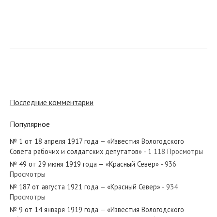
№ 173 от июля 1972 года — «Красный Север»
№ 174 от августа 1923 года — «Красный Север»
Последние комментарии
Популярное
№ 1 от 18 апреля 1917 года — «Известия Вологодского
№ 237 от октября 1964 года — «Красный Север»
Совета рабочих и солдатских депутатов»
- 1 118 Просмотры
№ 49 от 29 июня 1919 года — «Красный Север»
- 936
Просмотры
№ 187 от августа 1921 года — «Красный Север»
- 934
Просмотры
№ 98 от апреля 1940 года — «Красный Север»
№ 9 от 14 января 1919 года — «Известия Вологодского