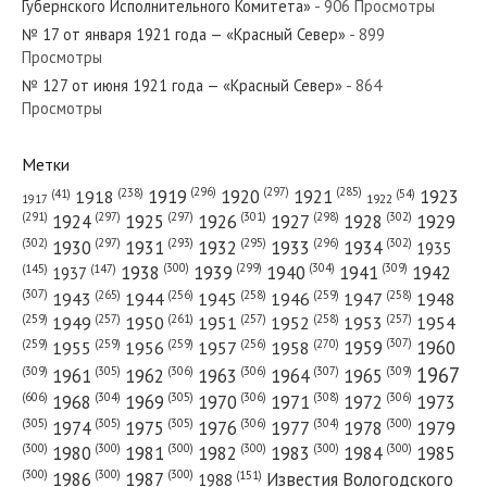
Губернского Исполнительного Комитета»
- 906 Просмотры
№ 17 от января 1921 года — «Красный Север»
- 899
Просмотры
№ 127 от июня 1921 года — «Красный Север»
- 864
№ 197 от августа 1983 года — «Красный Север»
Просмотры
Метки
(296)
(297)
(285)
(238)
1919
1920
1921
1923
1918
(54)
(41)
1922
1917
№ 84 от апреля 1932 года — «Красный Север»
(301)
(298)
(302)
(291)
(297)
(297)
1924
1925
1926
1927
1928
1929
(302)
(302)
(297)
(293)
(295)
(296)
1930
1931
1932
1933
1934
1935
(309)
(300)
(299)
(304)
1938
1939
1940
1941
1942
(147)
(145)
1937
(307)
(265)
(256)
(258)
(259)
(258)
1943
1944
1945
1946
1947
1948
(261)
(259)
(257)
(257)
(258)
(257)
1950
1949
1951
1952
1953
1954
№ 124 от мая 1983 года — «Красный Север»
(307)
(270)
(259)
(259)
(259)
(256)
1958
1959
1960
1955
1956
1957
1967
(309)
(305)
(306)
(306)
(307)
(309)
1961
1962
1963
1964
1965
(606)
(305)
(306)
(308)
(306)
(304)
1968
1969
1970
1971
1972
1973
(305)
(305)
(305)
(306)
(304)
(300)
1974
1975
1976
1977
1978
1979
(300)
(300)
(300)
(300)
(300)
(300)
1980
1981
1982
1983
1984
1985
(300)
(300)
(300)
1986
1987
Известия Вологодского
(151)
1988