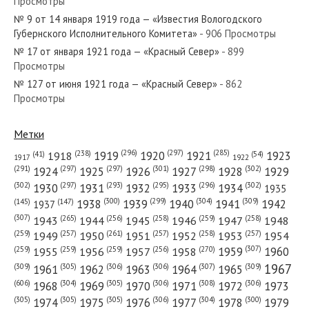
Просмотры
№ 113 от мая 1941 года — «Красный Север»
№ 9 от 14 января 1919 года — «Известия Вологодского
Губернского Исполнительного Комитета»
- 906 Просмотры
№ 17 от января 1921 года — «Красный Север»
- 899
Просмотры
№ 127 от июня 1921 года — «Красный Север»
- 862
№ 269 от ноября 1929 года — «Красный Север»
Просмотры
Метки
(296)
(297)
(285)
(238)
1919
1920
1921
1923
1918
(54)
(41)
1922
1917
№ 93 от апреля 1968 года — «Красный Север»
(301)
(298)
(302)
(291)
(297)
(297)
1924
1925
1926
1927
1928
1929
(302)
(302)
(297)
(293)
(295)
(296)
1930
1931
1932
1933
1934
1935
(309)
(300)
(299)
(304)
1938
1939
1940
1941
1942
(147)
(145)
1937
(307)
(265)
(256)
(258)
(259)
(258)
1943
1944
1945
1946
1947
1948
(261)
(259)
(257)
(257)
(258)
(257)
1950
1949
1951
1952
1953
1954
№ 199 от августа 1977 года — «Красный Север»
(307)
(270)
(259)
(259)
(259)
(256)
1958
1959
1960
1955
1956
1957
1967
(309)
(305)
(306)
(306)
(307)
(309)
1961
1962
1963
1964
1965
(606)
(305)
(306)
(308)
(306)
(304)
1968
1969
1970
1971
1972
1973
(305)
(305)
(305)
(306)
(304)
(300)
1974
1975
1976
1977
1978
1979