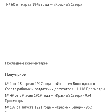
№ 60 от марта 1945 года — «Красный Север»
№ 34 от февраля 1967 года — «Красный Север»
№ 4 от января 1926 года — «Красный Север»
Последние комментарии
Популярное
№ 1 от 18 апреля 1917 года — «Известия Вологодского
№ 42 от февраля 1923 года — «Красный Север»
Совета рабочих и солдатских депутатов»
- 1 118 Просмотры
№ 49 от 29 июня 1919 года — «Красный Север»
- 934
Просмотры
№ 187 от августа 1921 года — «Красный Север»
- 932