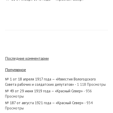
№ 160 от июля 1960 года — «Красный Север»
№ 299 от декабря 1967 года — «Красный Север»
Последние комментарии
Популярное
№ 1 от 18 апреля 1917 года — «Известия Вологодского
№ 18 от января 1979 года — «Красный Север»
Совета рабочих и солдатских депутатов»
- 1 118 Просмотры
№ 49 от 29 июня 1919 года — «Красный Север»
- 936
Просмотры
№ 187 от августа 1921 года — «Красный Север»
- 934
Просмотры
№ 152 от июля 1926 года — «Красный Север»