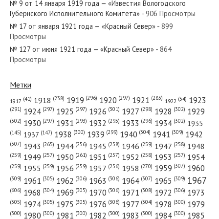
№ 9 от 14 января 1919 года — «Известия Вологодского
Губернского Исполнительного Комитета»
- 906 Просмотры
№ 17 от января 1921 года — «Красный Север»
- 899
Просмотры
№ 127 от июня 1921 года — «Красный Север»
- 864
№ 107 от июня 1951 года — «Красный Север»
Просмотры
Метки
(296)
(297)
(285)
(238)
1919
1920
1921
1923
1918
(54)
(41)
1922
1917
№ 141 от июля 1921 года — «Красный Север»
(301)
(298)
(302)
(291)
(297)
(297)
1924
1925
1926
1927
1928
1929
(302)
(302)
(297)
(293)
(295)
(296)
1930
1931
1932
1933
1934
1935
(309)
(300)
(299)
(304)
1938
1939
1940
1941
1942
(147)
(145)
1937
(307)
(265)
(256)
(258)
(259)
(258)
1943
1944
1945
1946
1947
1948
(261)
(259)
(257)
(257)
(258)
(257)
1950
1949
1951
1952
1953
1954
№ 55 от марта 1948 года — «Красный Север»
(307)
(270)
(259)
(259)
(259)
(256)
1958
1959
1960
1955
1956
1957
1967
(309)
(305)
(306)
(306)
(307)
(309)
1961
1962
1963
1964
1965
(606)
(305)
(306)
(308)
(306)
(304)
1968
1969
1970
1971
1972
1973
(305)
(305)
(305)
(306)
(304)
(300)
1974
1975
1976
1977
1978
1979
(300)
(300)
(300)
(300)
(300)
(300)
1980
1981
1982
1983
1984
1985